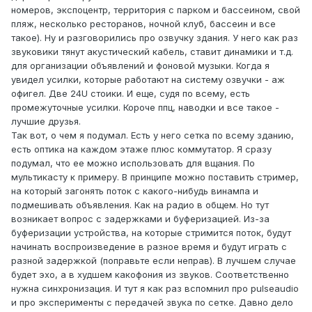
номеров, экспоцентр, территория с парком и бассеином, свой
пляж, несколько ресторанов, ночной клуб, бассеин и все
такое). Ну и разговорились про озвучку здания. У него как раз
звуковики тянут акустический кабель, ставит динамики и т.д.
для организации объявлений и фоновой музыки. Когда я
увидел усилки, которые работают на систему озвучки - аж
офигел. Две 24U стоики. И еще, судя по всему, есть
промежуточные усилки. Короче ппц, наводки и все такое -
лучшие друзья.
Так вот, о чем я подумал. Есть у него сетка по всему зданию,
есть оптика на каждом этаже плюс коммутатор. Я сразу
подумал, что ее можно использовать для вщания. По
мультикасту к примеру. В принципе можно поставить стример,
на который загонять поток с какого-нибудь винампа и
подмешивать объявления. Как на радио в общем. Но тут
возникает вопрос с задержками и буферизацией. Из-за
буферизации устройства, на которые стримится поток, будут
начинать воспроизведение в разное время и будут играть с
разной задержкой (поправьте если неправ). В лучшем случае
будет эхо, а в худшем какофония из звуков. Соответственно
нужна синхронизация. И тут я как раз вспомнил про pulseaudio
и про эксперименты с передачей звука по сетке. Давно дело