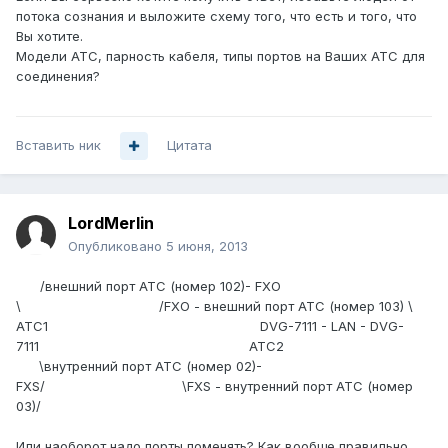
потока сознания и выложите схему того, что есть и того, что
Вы хотите.
Модели АТС, парность кабеля, типы портов на Ваших АТС для
соединения?
Вставить ник
Цитата
LordMerlin
Опубликовано
5 июня, 2013
____
/внешний порт АТС (номер 102)- FXO
\
..............................................
/FXO - внешний порт АТС (номер 103) \
АТС1
__________________________________
DVG-7111 - LAN - DVG-
7111
___________________________________
АТС2
____
\внутренний порт АТС (номер 02)-
FXS/
..............................................
\FXS - внутренний порт АТС (номер
03)/
Или наоборот надо порты поменять? Как вообще правильно