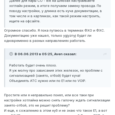
Далее для пары CO - ext на шлюзах настраиваете
хотлайн режим, в итоге получаем замену провода. По
поводу настройки, у длинка есть куча документации, в
том числе и в картинках, как такой режим настроить,
ищите на офсайте.
Огромное спасибо. Я пока путаюсь в терминах ФХО и ФХС.
Документацию уже нашел, только ygjyznyj будет ли
одновременно в разных направлениях работать.
В 06.06.2013 в 05:25, Aven сказал:
Работать будет очень плохо.
Я уж молчу про зависания этих железок, но проблем с
сигнализацией (занято, отбой) будет куча!
Объединять АТС нужно или по E1 или по VOIP.
Простите или я неправильно понял, или все таки при
настройке хотлайна можно снять галочку ждать сигнализации
занято-отбой, это не решит проблему?
И еще, к сожалению в этом нуб и не знаю что такое Е1, а вот