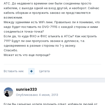
АТС. До недавнего времени они были соеденены просто
кабелем, с выхода одной на вход другой, и наоборот. Сейчас
кабель оборван и пролржить заново не представляется
возможным.
Между зданиями есть WiFi линк. Правильно ли я понимаю, что
надо будет поставить по DVG-7111S с каждой стороны и ними
соединиться точка-точка?
Если да, то куда ФХО и ФХС втыкать в АТСы? Как настроить
7111? Будут ли они пропускать звонки в дуплексе, т.е.
одновременно в разные стороны по 1-у звонку.
Спасибо.
Может есть что еще попроще?
Вставить ник
Цитата
sunrise333
Опубликовано
4 июня, 2013
Если Вы серьёзно хотите получить ответ, избавьте людей от