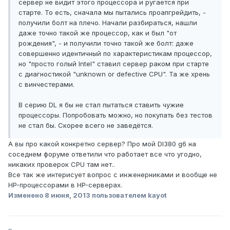
сервер не видит этого процессора и ругается при
старте. То есть, сначала мы пытались проапгрейдить, -
получили болт на плечо. Начали разбираться, нашли
даже точно такой же процессор, как и был "от
рождения", - и получили точно такой же болт: даже
совершенно идентичный по характеристикам процессор,
но "просто голый Intel" ставил сервер раком при старте
с диагностикой "unknown or defective CPU". Та же хрень
с винчестерами.
В серию DL я бы не стал пытаться ставить чужие
процессоры. Попробовать можно, но покупать без тестов
не стал бы. Скорее всего не заведётся.
А вы про какой конкретно сервер? Про мой Dl380 g6 на
соседнем форуме ответили что работает все что угодно,
никаких проверок CPU там нет..
Все так же интерисует вопрос с инженерниками и вообще не
HP-процессорами в HP-серверах.
Изменено
8 июня, 2013
пользователем kayot