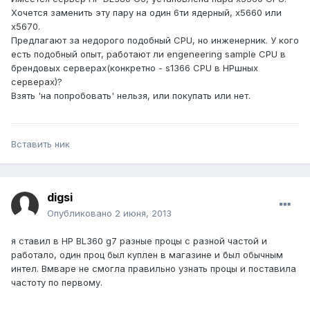
Хочется заменить эту пару на один 6ти ядерный, x5660 или
x5670.
Предлагают за недорого подобный CPU, но инженерник. У кого
есть подобный опыт, работают ли engeneering sample CPU в
брендовых серверах(конкретно - s1366 CPU в HPшных
серверах)?
Взять 'на попробовать' нельзя, или покупать или нет.
Вставить ник
digsi
Опубликовано
2 июня, 2013
я ставил в HP BL360 g7 разные процы с разной частой и
работало, один проц был куплен в магазине и был обычным
интел. Вмваре не смогла правильно узнать процы и поставила
частоту по первому.