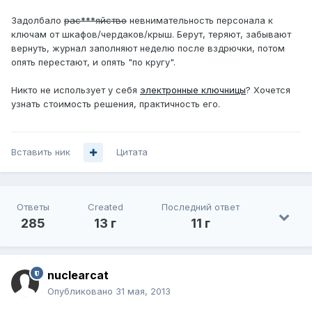
Задолбало
рас***яйство
невнимательность персонала к
ключам от шкафов/чердаков/крыш. Берут, теряют, забывают
вернуть, журнал заполняют неделю после вздрючки, потом
опять перестают, и опять "по кругу".
Никто не использует у себя
электронные ключницы
? Хочется
узнать стоимость решения, практичность его.
Вставить ник
Цитата
Ответы
Created
Последний ответ
285
13 г
11 г
nuclearcat
Опубликовано
31 мая, 2013