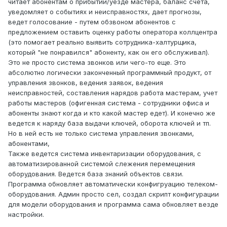
читает абонентам о прибытии/уезде мастера, баланс счета,
уведомляет о событиях и неисправностях, дает прогнозы,
ведет голосование - путем обзвоном абонентов с
предложением оставить оценку работы оператора коллцентра
(это помогает реально выявить сотрудника-халтурщика,
который "не понравился" абоненту, как он его обслуживал).
Это не просто система звонков или чего-то еще. Это
абсолютно логически законченный программный продукт, от
управления звонков, ведения заявок, ведения
неисправностей, составления нарядов работа мастерам, учет
работы мастеров (офигенная система - сотрудники офиса и
абоненты знают когда и кто какой мастер едет). И конечно же
ведется к наряду база выдачи ключей, оборота ключей и тп.
Но в ней есть не только система управления звонками,
абонентами,
Также ведется система инвентаризации оборудования, с
автоматизированной системой слежения перемещения
оборудования. Ведется база знаний объектов связи.
Программа обновляет автоматически конфигруацию телеком-
оборудования. Админ просто сел, создал скрипт конфигурации
для модели оборудования и программа сама обновляет везде
настройки.