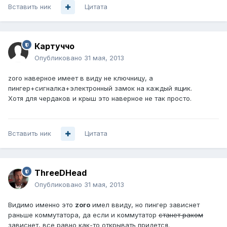
Вставить ник
Цитата
Картуччо
Опубликовано
31 мая, 2013
zoro наверное имеет в виду не ключницу, а
пингер+сигналка+электронный замок на каждый ящик.
Хотя для чердаков и крыш это наверное не так просто.
Вставить ник
Цитата
ThreeDHead
Опубликовано
31 мая, 2013
Видимо именно это
zoro
имел ввиду, но пингер зависнет
раньше коммутатора, да если и коммутатор
станет раком
зависнет, все равно как-то открывать придется.