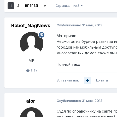
1
2
ВПЕРЁД
Страница 1 из 2
Robot_NagNews
Опубликовано
31 мая, 2013
Материал:
Несмотря на бурное развитие и
городов как мобильным доступо
многоэтажных домов также вын
VIP
Полный текст
5.3k
Вставить ник
Цитата
alor
Опубликовано
31 мая, 2013
Судя по справочнику на сайте
ht
под упрощенную легализацию?