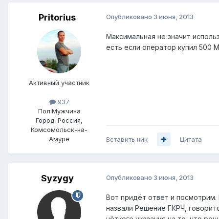
Pritorius
Опубликовано
3 июня, 2013
Максимальная не значит использ
есть если оператор купил 500 
Активный участник
937
Пол:
Мужчина
Город:
Россия,
Комсомольск-на-
Амуре
Вставить ник
Цитата
Syzygy
Опубликовано
3 июня, 2013
Вот придёт ответ и посмотрим.
назвали Решение ГКРЧ, говоритс
чёткого указания на то, что ре