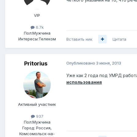
VIP
6.7k
Пол:
Мужчина
Интересы:
Телеком
Вставить ник
Цитата
Pritorius
Опубликовано
3 июня, 2013
Уже как 2 года под УМРД работа
использования
Активный участник
937
Пол:
Мужчина
Город:
Россия,
Комсомольск-на-