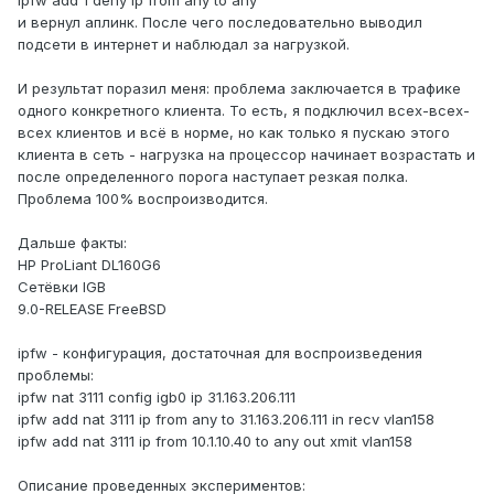
ipfw add 1 deny ip from any to any
и вернул аплинк. После чего последовательно выводил
подсети в интернет и наблюдал за нагрузкой.
И результат поразил меня: проблема заключается в трафике
одного конкретного клиента. То есть, я подключил всех-всех-
всех клиентов и всё в норме, но как только я пускаю этого
клиента в сеть - нагрузка на процессор начинает возрастать и
после определенного порога наступает резкая полка.
Проблема 100% воспроизводится.
Дальше факты:
HP ProLiant DL160G6
Сетёвки IGB
9.0-RELEASE FreeBSD
ipfw - конфигурация, достаточная для воспроизведения
проблемы:
ipfw nat 3111 config igb0 ip 31.163.206.111
ipfw add nat 3111 ip from any to 31.163.206.111 in recv vlan158
ipfw add nat 3111 ip from 10.1.10.40 to any out xmit vlan158
Описание проведенных экспериментов: