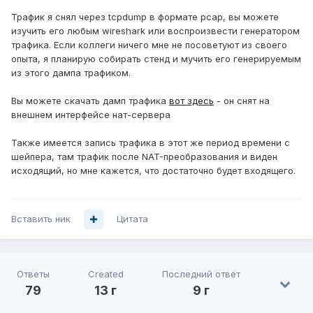
Трафик я снял через tcpdump в формате pcap, вы можете
изучить его любым wireshark или воспроизвести генератором
трафика. Если коллеги ничего мне не посоветуют из своего
опыта, я планирую собирать стенд и мучить его генерируемым
из этого дампа трафиком.
Вы можете скачать дамп трафика
вот здесь
- он снят на
внешнем интерфейсе нат-сервера
Также имеется запись трафика в этот же период времени с
шейпера, там трафик после NAT-преобразования и виден
исходящий, но мне кажется, что достаточно будет входящего.
Вставить ник
Цитата
Ответы
Created
Последний ответ
79
13 г
9 г