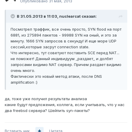
Опубликовано
31 мая, 2013
В 31.05.2013 в 11:03, nuclearcat сказал:
Посмотрел траффик, все очень просто, SYN flood на порт
6881, из 275894 пакетов - 99988 SYN на оный, и это за
минуту. 1666 SYN запросов в секунду! И еще море UDP
сессий,которые засрут connection state.
Что интересно, тут советуют поставить SCE перед NAT...
не поможет! Данный индивидуум _раздает_ и долбят
запросами видимо NAT сервер. Причем раздает видимо
очень много.
Фактически это новый метод атаки, после DNS
amplification :)
да, тоже уже получил результаты анализа
какие будут предложения, коллега, если учитывать, что у нас
два freebsd сервера? Шейпить syn-пакеты?
Вставить ник
Цитата