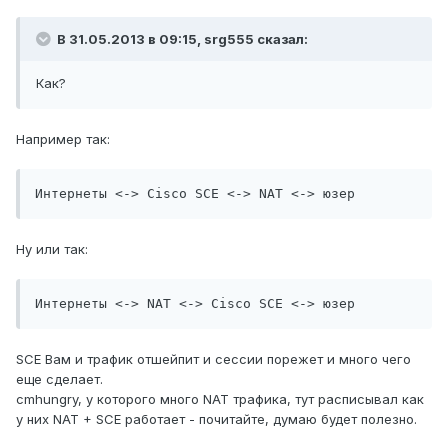
В 31.05.2013 в 09:15, srg555 сказал:
Как?
Например так:
Интернеты <-> Cisco SCE <-> NAT <-> юзер
Ну или так:
Интернеты <-> NAT <-> Cisco SCE <-> юзер
SCE Вам и трафик отшейпит и сессии порежет и много чего
еще сделает.
cmhungry, у которого много NAT трафика, тут расписывал как
у них NAT + SCE работает - почитайте, думаю будет полезно.