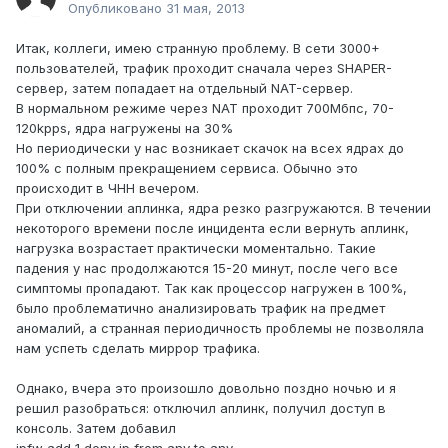
Опубликовано
31 мая, 2013
Итак, коллеги, имею странную проблему. В сети 3000+
пользователей, трафик проходит сначала через SHAPER-
сервер, затем попадает на отдельный NAT-сервер.
В нормальном режиме через NAT проходит 700Мбпс, 70-
120kpps, ядра нагружены на 30%
Но периодически у нас возникает скачок на всех ядрах до
100% с полным прекращением сервиса. Обычно это
происходит в ЧНН вечером.
При отключении аплинка, ядра резко разгружаются. В течении
некоторого времени после инцидента если вернуть аплинк,
нагрузка возрастает практически моментально. Такие
падения у нас продолжаются 15-20 минут, после чего все
симптомы пропадают. Так как процессор нагружен в 100%,
было проблематично анализировать трафик на предмет
аномалий, а странная периодичность проблемы не позволяла
нам успеть сделать миррор трафика.
Однако, вчера это произошло довольно поздно ночью и я
решил разобраться: отключил аплинк, получил доступ в
консоль. Затем добавил