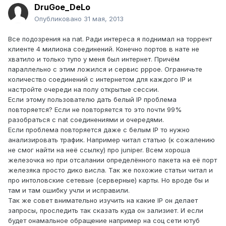
DruGoe_DeLo
Опубликовано
31 мая, 2013
Все подозрения на nat. Ради интереса я поднимал на торрент
клиенте 4 милиона соединений. Конечно портов в нате не
хватило и только тупо у меня был интернет. Причём
параллельно с этим ложился и сервис pppoe. Ограничьте
количество соединений с интернетом для каждого IP и
настройте очереди на полу открытые сессии.
Если этому пользователю дать белый IP проблема
повторяется? Если не повторяется то это почти 99%
разобраться с nat соединениями и очередями.
Если проблема повторяется даже с белым IP то нужно
анализировать трафик. Например читал статью (к сожалению
не смог найти на неё ссылку) про juniper. Всем хороша
железочка но при отсалании определённого пакета на её порт
железяка просто дико висла. Так же похожие статьи читал и
про интоловские сетевые (серверные) карты. Но вроде бы и
там и там ошибку учли и исправили.
Так же совет внимательно изучить на какие IP он делает
запросы, проследить так сказать куда он зализиет. И если
будет онамальное обращение например на соц сети ютуб