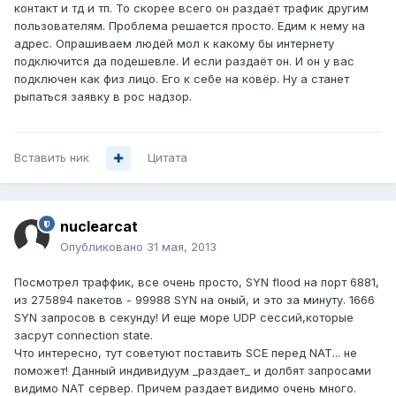
контакт и тд и тп. То скорее всего он раздаёт трафик другим
пользователям. Проблема решается просто. Едим к нему на
адрес. Опрашиваем людей мол к какому бы интернету
подключится да подешевле. И если раздаёт он. И он у вас
подключен как физ лицо. Его к себе на ковёр. Ну а станет
рыпаться заявку в рос надзор.
Вставить ник
Цитата
nuclearcat
Опубликовано
31 мая, 2013
Посмотрел траффик, все очень просто, SYN flood на порт 6881,
из 275894 пакетов - 99988 SYN на оный, и это за минуту. 1666
SYN запросов в секунду! И еще море UDP сессий,которые
засрут connection state.
Что интересно, тут советуют поставить SCE перед NAT... не
поможет! Данный индивидуум _раздает_ и долбят запросами
видимо NAT сервер. Причем раздает видимо очень много.