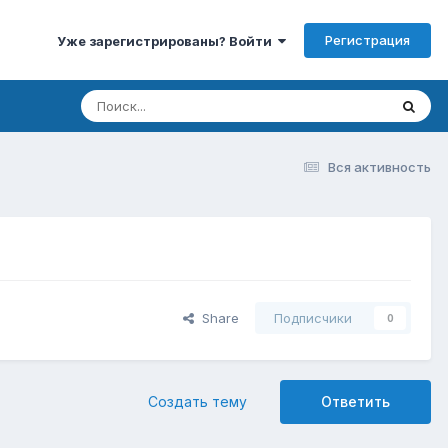
Регистрация
Уже зарегистрированы? Войти
Вся активность
Share
Подписчики
0
Создать тему
Ответить