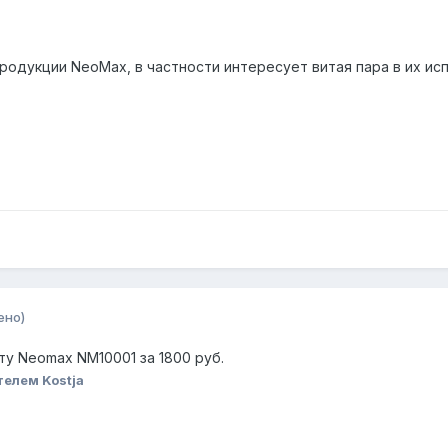
одукции NeoMax, в частности интересует витая пара в их исп
ено)
ту Neomax NM10001 за 1800 руб.
елем Kostja