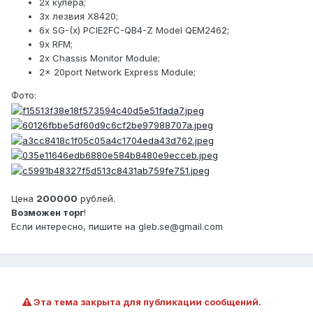
2x кулера;
3x лезвия X8420;
6x SG-(x) PCIE2FC-QB4-Z Model QEM2462;
9x RFM;
2x Chassis Monitor Module;
2x 20port Network Express Module;
Фото:
Цена
200000
рублей.
Возможен торг
!
Если интересно, пишите на gleb.se@gmail.com
Эта тема закрыта для публикации сообщений.