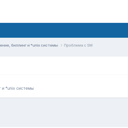
ние, биллинг и *unix системы
Проблема с SM
 и *unix системы