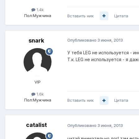
1.4k
Пол:
Мужчина
Вставить ник
Цитата
snark
Опубликовано
3 июня, 2013
У тебя LEG не используется - и
Т.к. LEG не используется - я да
VIP
1.6k
Пол:
Мужчина
Вставить ник
Цитата
catalist
Опубликовано
3 июня, 2013
читай внимательно лог! там есть