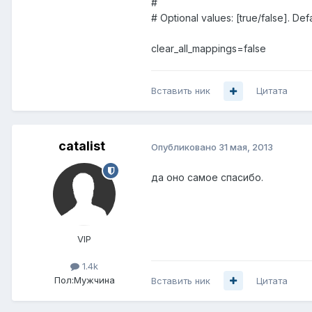
#
# Optional values: [true/false]. Defa
clear_all_mappings=false
Вставить ник
Цитата
catalist
Опубликовано
31 мая, 2013
да оно самое спасибо.
VIP
1.4k
Пол:
Мужчина
Вставить ник
Цитата