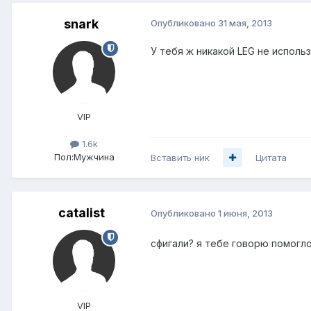
snark
Опубликовано
31 мая, 2013
У тебя ж никакой LEG не исполь
VIP
1.6k
Пол:
Мужчина
Вставить ник
Цитата
catalist
Опубликовано
1 июня, 2013
сфигали? я тебе говорю помогло
VIP