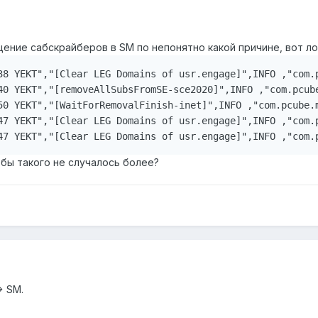
ение сабскрайберов в SM по непонятно какой причине, вот лог
38 YEKT","[Clear LEG Domains of usr.engage]",INFO ,"com.
40 YEKT","[removeAllSubsFromSE-sce2020]",INFO ,"com.pcub
50 YEKT","[WaitForRemovalFinish-inet]",INFO ,"com.pcube.
47 YEKT","[Clear LEG Domains of usr.engage]",INFO ,"com.p
 бы такого не случалось более?
> SM.