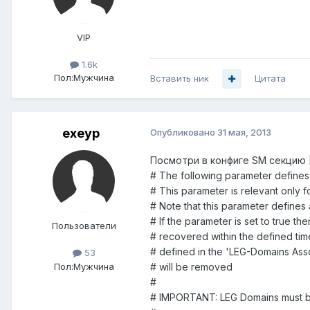
VIP
1.6k
Пол:
Мужчина
Вставить ник
Цитата
exeyp
Опубликовано
31 мая, 2013
Посмотри в конфиге SM секцию [s
# The following parameter defines 
# This parameter is relevant only 
# Note that this parameter defines 
# If the parameter is set to true th
Пользователи
# recovered within the defined tim
# defined in the 'LEG-Domains Asso
53
Пол:
Мужчина
# will be removed
#
# IMPORTANT: LEG Domains must be d