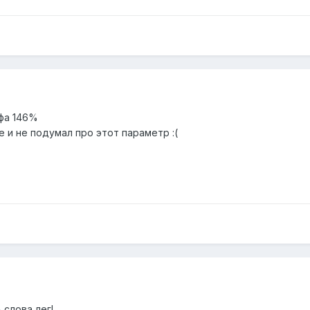
нфа 146%
же и не подумал про этот параметр :(
 слова лег!