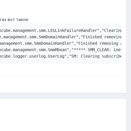
ах вот такое:
pcube.management.smm.LEGLinkFailureHandler","Clearing dom
e.management.smm.SmmDomainHandler","Finished removing all
management.smm.SmmDomainHandler","Finished removing all s
cube.management.smm.SmmMbean","***** SMM_CLEAR: inet"
