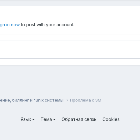
ign in now
to post with your account.
ние, биллинг и *unix системы
Проблема с SM
Язык
Тема
Обратная связь
Cookies