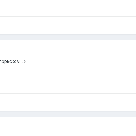
брьском....((