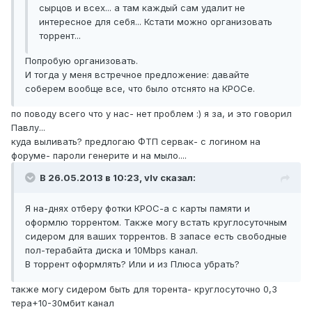
сырцов и всех... а там каждый сам удалит не
интересное для себя... Кстати можно организовать
торрент...
Попробую организовать.
И тогда у меня встречное предложение: давайте
соберем вообще все, что было отснято на КРОСе.
по поводу всего что у нас- нет проблем :) я за, и это говорил
Павлу...
куда выливать? предлогаю ФТП сервак- с логином на
форуме- пароли генерите и на мыло....
В 26.05.2013 в 10:23, vIv сказал:
Я на-днях отберу фотки КРОС-а с карты памяти и
оформлю торрентом. Также могу встать круглосуточным
сидером для ваших торрентов. В запасе есть свободные
пол-терабайта диска и 10Мbps канал.
В торрент оформлять? Или и из Плюса убрать?
также могу сидером быть для торента- круглосуточно 0,3
тера+10-30мбит канал