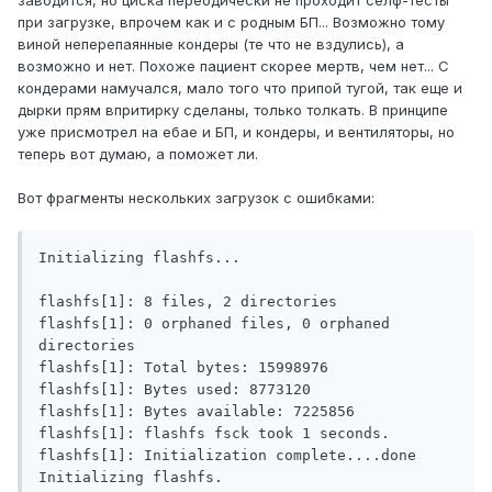
заводится, но циска переодически не проходит селф-тесты
при загрузке, впрочем как и с родным БП... Возможно тому
виной неперепаянные кондеры (те что не вздулись), а
возможно и нет. Похоже пациент скорее мертв, чем нет... С
кондерами намучался, мало того что припой тугой, так еще и
дырки прям впритирку сделаны, только толкать. В принципе
уже присмотрел на ебае и БП, и кондеры, и вентиляторы, но
теперь вот думаю, а поможет ли.
Вот фрагменты нескольких загрузок с ошибками:
Initializing flashfs...

flashfs[1]: 8 files, 2 directories

flashfs[1]: 0 orphaned files, 0 orphaned 
directories

flashfs[1]: Total bytes: 15998976

flashfs[1]: Bytes used: 8773120

flashfs[1]: Bytes available: 7225856

flashfs[1]: flashfs fsck took 1 seconds.

flashfs[1]: Initialization complete....done 
Initializing flashfs.
