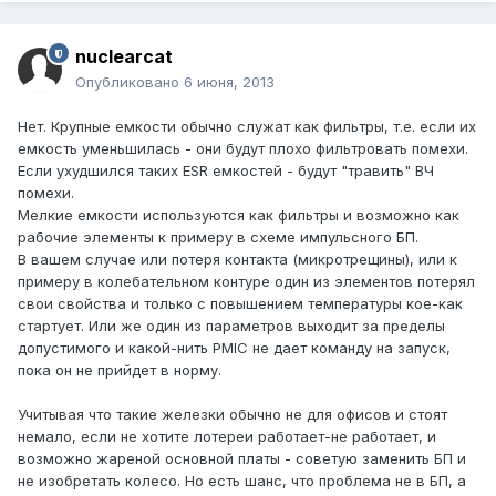
nuclearcat
Опубликовано
6 июня, 2013
Нет. Крупные емкости обычно служат как фильтры, т.е. если их
емкость уменьшилась - они будут плохо фильтровать помехи.
Если ухудшился таких ESR емкостей - будут "травить" ВЧ
помехи.
Мелкие емкости используются как фильтры и возможно как
рабочие элементы к примеру в схеме импульсного БП.
В вашем случае или потеря контакта (микротрещины), или к
примеру в колебательном контуре один из элементов потерял
свои свойства и только с повышением температуры кое-как
стартует. Или же один из параметров выходит за пределы
допустимого и какой-нить PMIC не дает команду на запуск,
пока он не прийдет в норму.
Учитывая что такие железки обычно не для офисов и стоят
немало, если не хотите лотереи работает-не работает, и
возможно жареной основной платы - советую заменить БП и
не изобретать колесо. Но есть шанс, что проблема не в БП, а