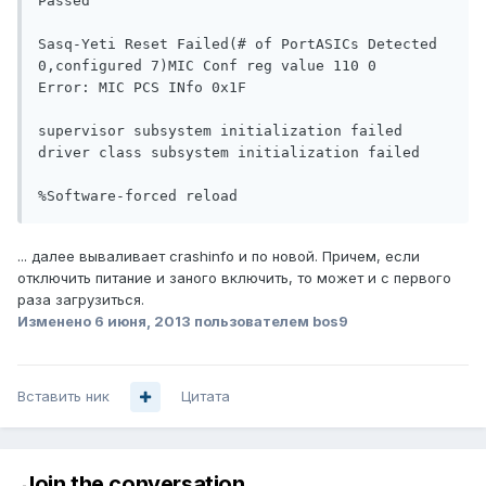
Passed

Sasq-Yeti Reset Failed(# of PortASICs Detected 
0,configured 7)MIC Conf reg value 110 0

Error: MIC PCS INfo 0x1F

supervisor subsystem initialization failed

driver class subsystem initialization failed

... далее вываливает crashinfo и по новой. Причем, если
отключить питание и заного включить, то может и с первого
раза загрузиться.
Изменено
6 июня, 2013
пользователем bos9
Вставить ник
Цитата
Join the conversation