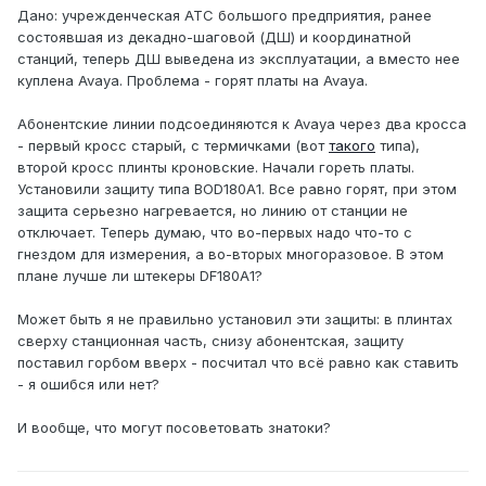
Дано: учрежденческая АТС большого предприятия, ранее
состоявшая из декадно-шаговой (ДШ) и координатной
станций, теперь ДШ выведена из эксплуатации, а вместо нее
куплена Avaya. Проблема - горят платы на Avaya.
Абонентские линии подсоединяются к Avaya через два кросса
- первый кросс старый, с термичками (вот
такого
типа),
второй кросс плинты кроновские. Начали гореть платы.
Установили защиту типа ВОD180А1. Все равно горят, при этом
защита серьезно нагревается, но линию от станции не
отключает. Теперь думаю, что во-первых надо что-то с
гнездом для измерения, а во-вторых многоразовое. В этом
плане лучше ли штекеры DF180А1?
Может быть я не правильно установил эти защиты: в плинтах
сверху станционная часть, снизу абонентская, защиту
поставил горбом вверх - посчитал что всё равно как ставить
- я ошибся или нет?
И вообще, что могут посоветовать знатоки?