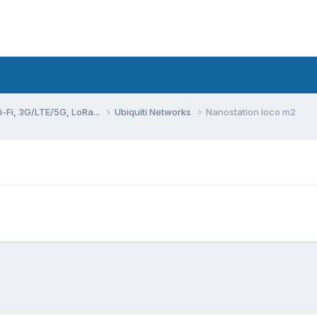
Fi, 3G/LTE/5G, LoRa...
Ubiquiti Networks
Nanostation loco m2