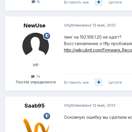
1k
Вставить ник
Цитата
NewUse
Опубликовано
12 мая, 2013
пинг на 192.168.1.20 не идёт?
Восстановление о tftp пробовал
http://wiki.ubnt.com/Firmware_Rec
VIP
7k
Пол:
Не определился
Вставить ник
Цитата
Saab95
Опубликовано
12 мая, 2013
Основную ошибку вы сделали ког