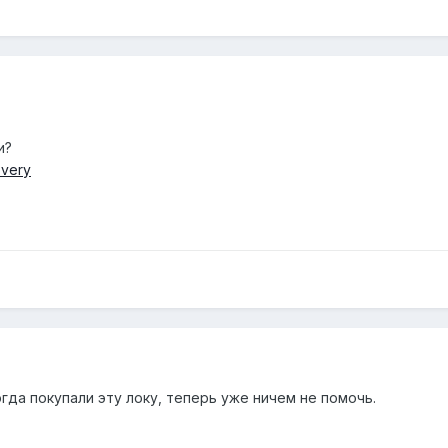
и?
overy
да покупали эту локу, теперь уже ничем не помочь.