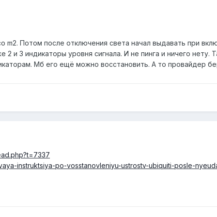
oco m2. Потом после отключения света начал выдавать при вк
же 2 и 3 индикаторы уровня сигнала. И не пинга и ничего нету.
икаторам. Мб его ещё можно восстановить. А то провайдер бе
read.php?t=7337
aya-instruktsiya-po-vosstanovleniyu-ustrostv-ubiquiti-posle-nyeud