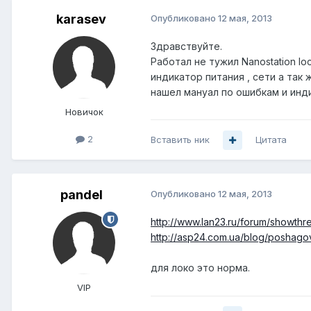
karasev
Опубликовано
12 мая, 2013
Здравствуйте.
Работал не тужил Nanostation l
индикатор питания , сети а так 
нашел мануал по ошибкам и инд
Новичок
2
Вставить ник
Цитата
pandel
Опубликовано
12 мая, 2013
http://www.lan23.ru/forum/showth
http://asp24.com.ua/blog/poshagov
для локо это норма.
VIP