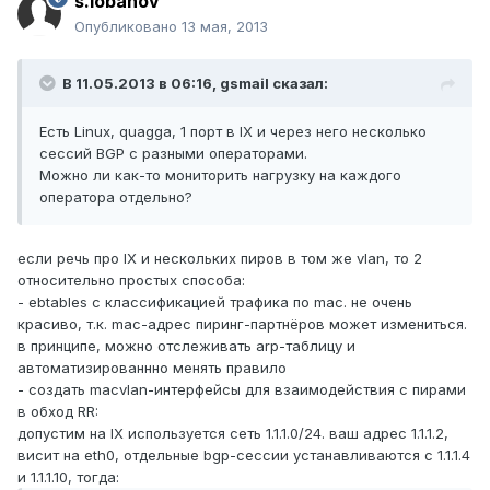
s.lobanov
Опубликовано
13 мая, 2013
В 11.05.2013 в 06:16, gsmail сказал:
Есть Linux, quagga, 1 порт в IX и через него несколько
сессий BGP с разными операторами.
Можно ли как-то мониторить нагрузку на каждого
оператора отдельно?
если речь про IX и нескольких пиров в том же vlan, то 2
относительно простых способа:
- ebtables с классификацией трафика по mac. не очень
красиво, т.к. mac-адрес пиринг-партнёров может измениться.
в принципе, можно отслеживать arp-таблицу и
автоматизированнно менять правило
- создать macvlan-интерфейсы для взаимодействия с пирами
в обход RR:
допустим на IX используется сеть 1.1.1.0/24. ваш адрес 1.1.1.2,
висит на eth0, отдельные bgp-сессии устанавливаются с 1.1.1.4
и 1.1.1.10, тогда: