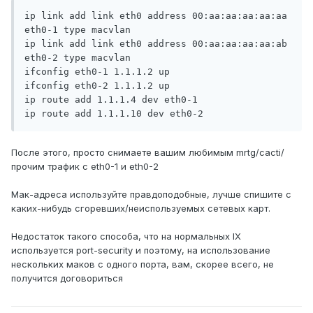
ip link add link eth0 address 00:aa:aa:aa:aa:aa 
eth0-1 type macvlan

ip link add link eth0 address 00:aa:aa:aa:aa:ab 
eth0-2 type macvlan

ifconfig eth0-1 1.1.1.2 up

ifconfig eth0-2 1.1.1.2 up

ip route add 1.1.1.4 dev eth0-1

После этого, просто снимаете вашим любимым mrtg/cacti/
прочим трафик с eth0-1 и eth0-2
Мак-адреса используйте правдоподобные, лучше спишите с
каких-нибудь сгоревших/неиспользуемых сетевых карт.
Недостаток такого способа, что на нормальных IX
используется port-security и поэтому, на использование
нескольких маков с одного порта, вам, скорее всего, не
получится договориться