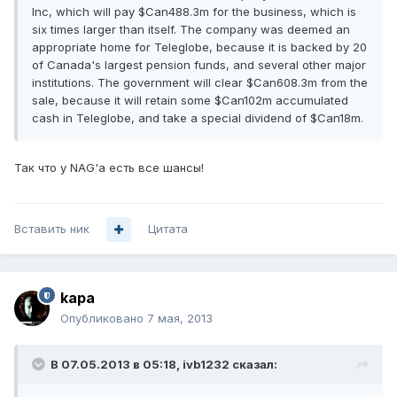
Inc, which will pay $Can488.3m for the business, which is
six times larger than itself. The company was deemed an
appropriate home for Teleglobe, because it is backed by 20
of Canada's largest pension funds, and several other major
institutions. The government will clear $Can608.3m from the
sale, because it will retain some $Can102m accumulated
cash in Teleglobe, and take a special dividend of $Can18m.
Так что у NAG'а есть все шансы!
Вставить ник
Цитата
kapa
Опубликовано
7 мая, 2013
В 07.05.2013 в 05:18, ivb1232 сказал: