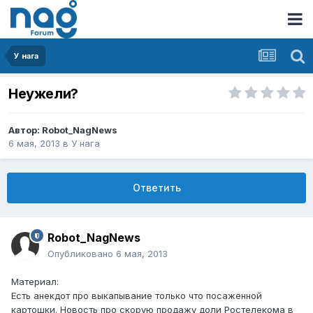
У нага
Неужели?
Автор:
Robot_NagNews
6 мая, 2013
в
У нага
Ответить
Robot_NagNews
Опубликовано
6 мая, 2013
Материал:
Есть анекдот про выкапывание только что посаженной
картошки. Новость про скорую продажу доли Ростелекома в