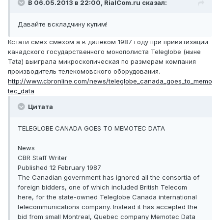
В 06.05.2013 в 22:00, RialCom.ru сказал:
Давайте вскладчину купим!
Кстати смех смехом а в далеком 1987 году при приватизации
канадского государственного монополиста Teleglobe (ныне
Tata) выиграла микроскопическая по размерам компания
производитель телекомовского оборудования.
http://www.cbronline.com/news/teleglobe_canada_goes_to_memo
tec_data
Цитата
TELEGLOBE CANADA GOES TO MEMOTEC DATA
News
CBR Staff Writer
Published 12 February 1987
The Canadian government has ignored all the consortia of
foreign bidders, one of which included British Telecom
here, for the state-owned Teleglobe Canada international
telecommunications company. Instead it has accepted the
bid from small Montreal, Quebec company Memotec Data