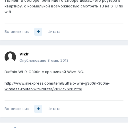
1 клиент в секторе, речь идет о выборе домашнего роутера в
квартиру, с нормальной возможностью смотреть ТВ на STB по
wifi
Вставить ник
Цитата
vizir
Опубликовано
8 мая, 2013
Buffalo WHR-G300n с прошивкой Wive-NG.
http://www.aliexpress.com/item/Buffalo-whr-g300n-300m-
wireless-router-wifi-router/781772626.html
Вставить ник
Цитата