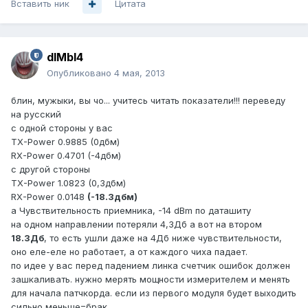
Вставить ник
Цитата
dIMbI4
Опубликовано
4 мая, 2013
блин, мужыки, вы чо... учитесь читать показатели!!! переведу
на русский
с одной стороны у вас
TX-Power 0.9885 (0дбм)
RX-Power 0.4701 (-4дбм)
с другой стороны
TX-Power 1.0823 (0,3дбм)
RX-Power 0.0148
(-18.3дбм)
а Чувствительность приемника, -14 dBm по даташиту
на одном направлении потеряли 4,3Дб а вот на втором
18.3Дб
, то есть ушли даже на 4Дб ниже чувствительности,
оно еле-еле но работает, а от каждого чиха падает.
по идее у вас перед падением линка счетчик ошибок должен
зашкаливать. нужно мерять мощности измерителем и менять
для начала патчкорда. если из первого модуля будет выходить
сильно меньше=брак.