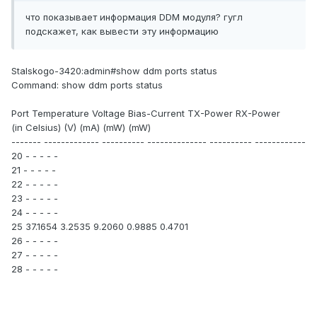
что показывает информация DDM модуля? гугл
подскажет, как вывести эту информацию
Stalskogo-3420:admin#show ddm ports status
Command: show ddm ports status
Port Temperature Voltage Bias-Current TX-Power RX-Power
(in Celsius) (V) (mA) (mW) (mW)
------- ------------- ---------- -------------- ---------- ------------
20 - - - - -
21 - - - - -
22 - - - - -
23 - - - - -
24 - - - - -
25 37.1654 3.2535 9.2060 0.9885 0.4701
26 - - - - -
27 - - - - -
28 - - - - -