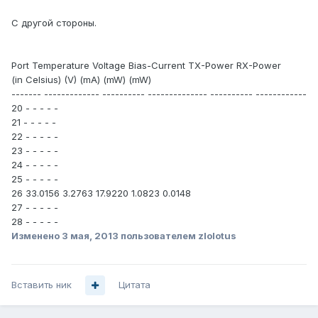
С другой стороны.
Port Temperature Voltage Bias-Current TX-Power RX-Power
(in Celsius) (V) (mA) (mW) (mW)
------- ------------- ---------- -------------- ---------- ------------
20 - - - - -
21 - - - - -
22 - - - - -
23 - - - - -
24 - - - - -
25 - - - - -
26 33.0156 3.2763 17.9220 1.0823 0.0148
27 - - - - -
28 - - - - -
Изменено
3 мая, 2013
пользователем zlolotus
Вставить ник
Цитата