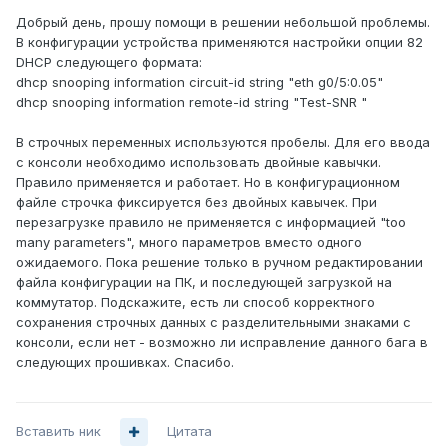
Добрый день, прошу помощи в решении небольшой проблемы.
В конфигурации устройства применяются настройки опции 82
DHCP следующего формата:
dhcp snooping information circuit-id string "eth g0/5:0.05"
dhcp snooping information remote-id string "Test-SNR "
В строчных переменных используются пробелы. Для его ввода
с консоли необходимо использовать двойные кавычки.
Правило применяется и работает. Но в конфигурационном
файле строчка фиксируется без двойных кавычек. При
перезагрузке правило не применяется с информацией "too
many parameters", много параметров вместо одного
ожидаемого. Пока решение только в ручном редактировании
файла конфигурации на ПК, и последующей загрузкой на
коммутатор. Подскажите, есть ли способ корректного
сохранения строчных данных с разделительными знаками с
консоли, если нет - возможно ли исправление данного бага в
следующих прошивках. Спасибо.
Вставить ник
Цитата