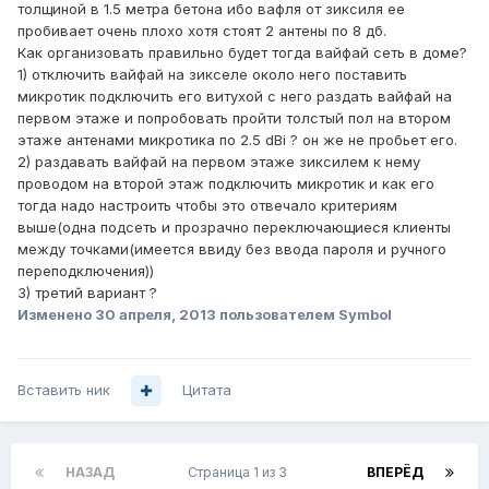
толщиной в 1.5 метра бетона ибо вафля от зиксиля ее
пробивает очень плохо хотя стоят 2 антены по 8 дб.
Как организовать правильно будет тогда вайфай сеть в доме?
1) отключить вайфай на зикселе около него поставить
микротик подключить его витухой с него раздать вайфай на
первом этаже и попробовать пройти толстый пол на втором
этаже антенами микротика по 2.5 dBi ? он же не пробьет его.
2) раздавать вайфай на первом этаже зиксилем к нему
проводом на второй этаж подключить микротик и как его
тогда надо настроить чтобы это отвечало критериям
выше(одна подсеть и прозрачно переключающиеся клиенты
между точками(имеется ввиду без ввода пароля и ручного
переподключения))
3) третий вариант ?
Изменено
30 апреля, 2013
пользователем Symbol
Вставить ник
Цитата
НАЗАД
Страница 1 из 3
ВПЕРЁД