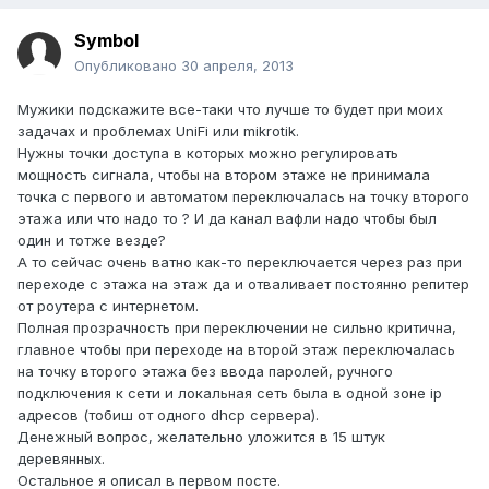
Symbol
Опубликовано
30 апреля, 2013
Мужики подскажите все-таки что лучше то будет при моих
задачах и проблемах UniFi или mikrotik.
Нужны точки доступа в которых можно регулировать
мощность сигнала, чтобы на втором этаже не принимала
точка с первого и автоматом переключалась на точку второго
этажа или что надо то ? И да канал вафли надо чтобы был
один и тотже везде?
А то сейчас очень ватно как-то переключается через раз при
переходе с этажа на этаж да и отваливает постоянно репитер
от роутера с интернетом.
Полная прозрачность при переключении не сильно критична,
главное чтобы при переходе на второй этаж переключалась
на точку второго этажа без ввода паролей, ручного
подключения к сети и локальная сеть была в одной зоне ip
адресов (тобиш от одного dhcp сервера).
Денежный вопрос, желательно уложится в 15 штук
деревянных.
Остальное я описал в первом посте.