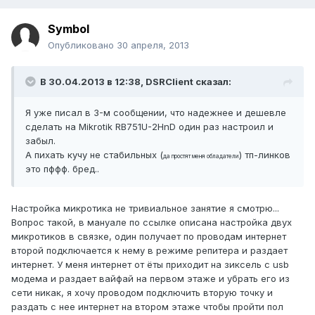
Symbol
Опубликовано
30 апреля, 2013
В 30.04.2013 в 12:38, DSRClient сказал:
Я уже писал в 3-м сообщении, что надежнее и дешевле
сделать на Mikrotik RB751U-2HnD один раз настроил и
забыл.
А пихать кучу не стабильных (
) тп-линков
да простят меня обладатели
это пффф. бред..
Настройка микротика не тривиальное занятие я смотрю...
Вопрос такой, в мануале по ссылке описана настройка двух
микротиков в связке, один получает по проводам интернет
второй подключается к нему в режиме репитера и раздает
интернет. У меня интернет от ёты приходит на зиксель с usb
модема и раздает вайфай на первом этаже и убрать его из
сети никак, я хочу проводом подключить вторую точку и
раздать с нее интернет на втором этаже чтобы пройти пол