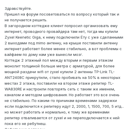
Здравствуйте.
Пришел на форум посоветоваться по вопросу который так и
не получается решить.
В загородном коттедже клиент попросил организовать ему
интернет, проводного провайдера там нет, тогда мы купили
Zyxel Keenetic Giga, к нему подключили Ёту с уже сделанными
2 выходами под mimo антенну, на крыше поставили антенну
интернет работает более менее стабильно, а вот проблемы с
вайфаем по дому нам уже вынесли мозг.
Коттедж 2 этажный пол между вторым и первым этажом
монолит толщиной больше метра с арматурой, для более
мощной раздачи wifi от zyxel купили 2 антенны TP-Link TL-
ANT2408C прикрутили, стало пробивать на 50% в некоторых
местах 2 этажа, поставили на втором этаже репитер TL-
WA830RE и настроили повторять сеть с таким же именем,
каналом и методом шифрования. Но работает это все очень
не стабильно. По каким-то причинам временами задержки
если подключится к репитеру идут 2, 2000, 1, 1500, 700, 5 итд...
но может работать и нормально, к тому же временами
репитер отваливается от zyxel и не переподключается к ней
пока его не ребутнеш.