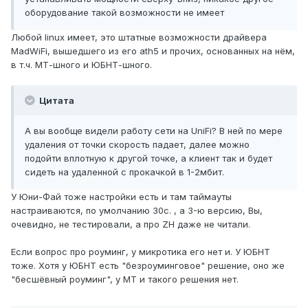
оборудование такой возможности не имеет
Любой linux имеет, это штатные возможности драйвера
MadWiFi, вышедшего из его ath5 и прочих, основанных на нём,
в т.ч. МТ-шного и ЮБНТ-шного.
Цитата
А вы вообще видели работу сети на UniFi? В ней по мере
удаления от точки скорость падает, далее можно
подойти вплотную к другой точке, а клиент так и будет
сидеть на удаленной с прокачкой в 1-2мбит.
У Юни-Фай тоже настройки есть и там таймауты
настраиваются, по умолчанию 30с. , а 3-ю версию, Вы,
очевидно, не тестировали, а про ZH даже не читали.
Если вопрос про роуминг, у микротика его нет и. У ЮБНТ
тоже. Хотя у ЮБНТ есть "безроуминговое" решение, оно же
"бесшёвный роуминг", у МТ и такого решения нет.