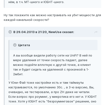
нём, в т.ч. МТ-шного и ЮБНТ-шного.
Ну так покажите как можно настраивать на убнт мощности для
каждой канальной скорости?
В 29.04.2013 в 21:20, NewUse сказал:
Цитата
А вы вообще видели работу сети на UniFi? В ней по
мере удаления от точки скорость падает, далее
можно подойти вплотную к другой точке, а клиент
так и будет сидеть на удаленной с прокачкой в 1-
2мбит.
У Юни-Фай тоже настройки есть и там таймауты
настраиваются, по умолчанию 30с. , а 3-ю версию, Вы,
очевидно, не тестировали, а про ZH даже не читали.
Если вопрос про роуминг, у микротика его нет и. У ЮБНТ
тоже. Хотя у ЮБНТ есть "безроуминговое" решение, оно