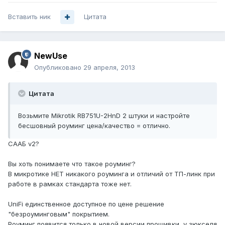
Вставить ник
Цитата
NewUse
Опубликовано
29 апреля, 2013
Цитата
Возьмите Mikrotik RB751U-2HnD 2 штуки и настройте
бесшовный роуминг цена/качество = отлично.
СААБ v2?
Вы хоть понимаете что такое роуминг?
В микротике НЕТ никакого роуминга и отличий от ТП-линк при
работе в рамках стандарта тоже нет.
UniFi единственное доступное по цене решение
"безроуминговым" покрытием.
Роуминг появится только в новой версии прошивки, у зюкселя