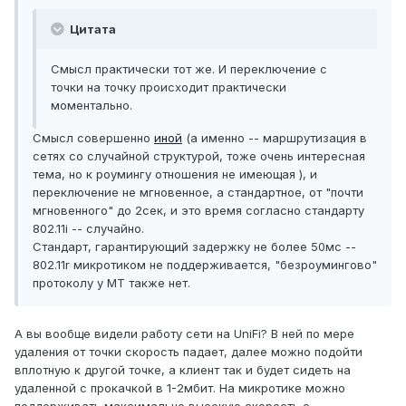
Цитата
Смысл практически тот же. И переключение с
точки на точку происходит практически
моментально.
Смысл совершенно
иной
(а именно -- маршрутизация в
сетях со случайной структурой, тоже очень интересная
тема, но к роумингу отношения не имеющая ), и
переключение не мгновенное, а стандартное, от "почти
мгновенного" до 2сек, и это время согласно стандарту
802.11i -- случайно.
Стандарт, гарантирующий задержку не более 50мс --
802.11r микротиком не поддерживается, "безроумингово"
протоколу у МТ также нет.
А вы вообще видели работу сети на UniFi? В ней по мере
удаления от точки скорость падает, далее можно подойти
вплотную к другой точке, а клиент так и будет сидеть на
удаленной с прокачкой в 1-2мбит. На микротике можно