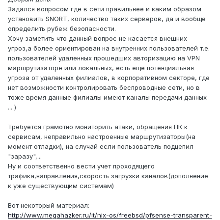
Задался вопросом где в сети правильнее и каким образом
установить SNORT, количество таких серверов, да и вообще
определить рубеж безопасности.
Хочу заметить что данный вопрос не касается внешних
угроз,а более ориентирован на внутренних пользователей т.е.
пользователей удаленных прошедших авторизацию на VPN
маршрутизаторе или локальных, есть еще потенциальная
угроза от удаленных филиалов, в корпоративном секторе, где
нет возможности контролировать беспроводные сети, но в
тоже время данные филиалы имеют каналы передачи данных
... )
Требуется грамотно мониторить атаки, обращения ПК к
сервисам, неправильно настроенные маршрутизаторы(на
момент отладки), на случай если пользователь подцепил
"заразу",...
Ну и соответственно вести учет проходящего
трафика,направления,скорость загрузки каналов(дополнение
к уже существующим системам)
Вот некоторый материал:
http://www.megahazker.ru/it/nix-os/freebsd/pfsense-transparent-