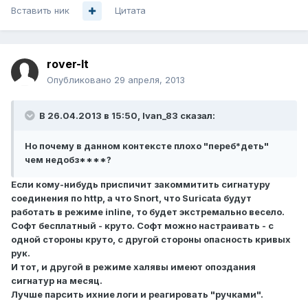
Вставить ник
Цитата
rover-lt
Опубликовано
29 апреля, 2013
В 26.04.2013 в 15:50, Ivan_83 сказал:
Но почему в данном контексте плохо "переб*деть"
чем недобз****?
Если кому-нибудь приспичит закоммитить сигнатуру
соединения по http, а что Snort, что Suricata будут
работать в режиме inline, то будет экстремально весело.
Софт бесплатный - круто. Софт можно настраивать - с
одной стороны круто, с другой стороны опасность кривых
рук.
И тот, и другой в режиме халявы имеют опоздания
сигнатур на месяц.
Лучше парсить ихние логи и реагировать "ручками".