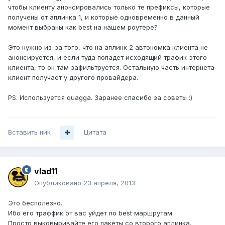
чтобы клиенту анонсировались только те префиксы, которые
получены от аплинка 1, и которые одновременно в данный
момент выбраны как best на нашем роутере?
Это нужно из-за того, что на аплинк 2 автономка клиента не
анонсируется, и если туда попадет исходящий трафик этого
клиента, то он там зафильтруется. Остальную часть интернета
клиент получает у другого провайдера.
PS. Используется quagga. Заранее спасибо за советы :)
Вставить ник
Цитата
vlad11
Опубликовано
23 апреля, 2013
Это бесполезно.
Ибо его траффик от вас уйдет по best маршрутам.
Просто выковыривайте его пакеты со второго аплинка,