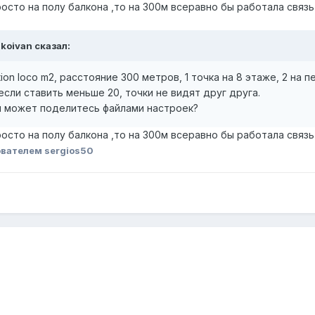
росто на полу балкона ,то на 300м всеравно бы работала связь
nkoivan сказал:
tion loco m2, расстояние 300 метров, 1 точка на 8 этаже, 2 н
если ставить меньше 20, точки не видят друг друга.
и может поделитесь файлами настроек?
росто на полу балкона ,то на 300м всеравно бы работала связь
вателем sergios50