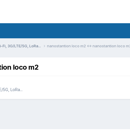
Fi, 3G/LTE/5G, LoRa...
nanostantion loco m2 <-> nanostantion loco m
tion loco m2
5G, LoRa...