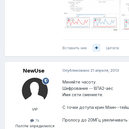
Вставить ник
Цитата
NewUse
Опубликовано
21 апреля, 2013
Меняйте часоту.
Шифрование -- ВПА2-аес
Имя сети смениете.
С точки дотупа крин Мэин--тейш
VIP
Пролосу до 20МГц увеличивать 
7k
Пол:
Не определился