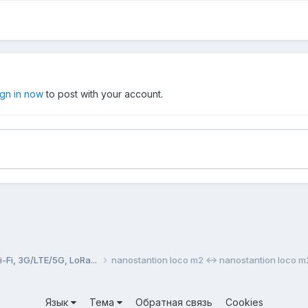
ign in now
to post with your account.
Fi, 3G/LTE/5G, LoRa...
nanostantion loco m2 <-> nanostantion loco m
Язык
Тема
Обратная связь
Cookies