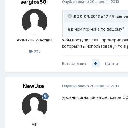
sergios50
Опубликовано
20 апреля, 2013
В 20.04.2013 в 17:45, zmie
а в чем причина по вашему?
я бы поступил так , проверил р
Активный участник
который ты использовал , что в
696
Вставить ник
Цитата
NewUse
Опубликовано
20 апреля, 2013
уровни сигналов какие, какое C
VIP