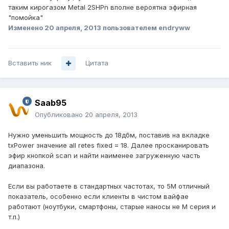
таким кирогазом Metal 2SHPn вполне вероятна эфирная
"помойка"
Изменено
20 апреля, 2013
пользователем endryww
Вставить ник
Цитата
Saab95
Опубликовано
20 апреля, 2013
Нужно уменьшить мощность до 18дбм, поставив на вкладке
txPower значение all retes fixed = 18. Далее просканировать
эфир кнопкой scan и найти наименее загруженную часть
диапазона.
Если вы работаете в стандартных частотах, то 5М отличный
показатель, особенно если клиенты в чистом вайфае
работают (ноутбуки, смартфоны, старые наносы не М серия и
т.п.)