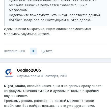
Купил MikroTik RouterBoard 951g-2hnd. Прошивка 6.5 с
оф.сайта. Никак не получается "завести" Е392 с
Мегафоном.
Подскажите пожалуйста, кто нибудь работает в данной
связке? Вроде всё по инструкциям с Гугла делаю...
Идем на вики микротика, ищем список совместимых
модемов, вдумчиво читаем.
Вставить ник
Цитата
Gogino2005
Опубликовано
31 октября, 2013
Night_Snake
, спасибо конечно, но я не привык сразу писать
на форумы. Сначала гуглим и думаем. И только в крайнем
случае пишем.
Проблему решил, работает на данный момент 17 часов
стабильно. Без вайфая правда, но это уже другая тема.