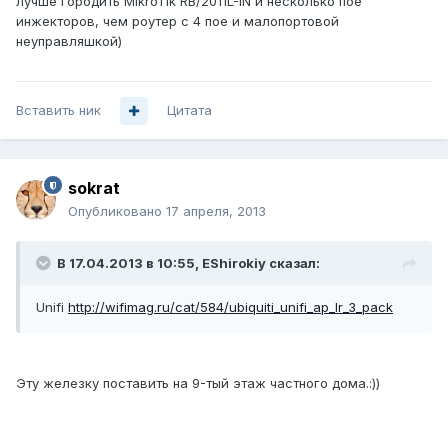
лучше городить MikroTik RB/2011L-IN и несколько пое
инжекторов, чем роутер с 4 пое и малопортовой
неуправляшкой)
Вставить ник
Цитата
sokrat
Опубликовано
17 апреля, 2013
В 17.04.2013 в 10:55, EShirokiy сказал:
Unifi
http://wifimag.ru/cat/584/ubiquiti_unifi_ap_lr_3_pack
Эту железку поставить на 9-тый этаж частного дома.:))