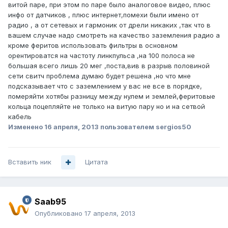
витой паре, при этом по паре было аналоговое видео, плюс
инфо от датчиков , плюс интернет,помехи были имено от
радио , а от сетевых и гармоник от дрели никаких ,так что в
вашем случае надо смотреть на качество заземления радио а
кроме феритов использовать фильтры в основном
орентироватся на частоту линкпульса ,на 100 полоса не
большая всего лишь 20 мег ,поста,вив в разрыв половиной
сети свитч проблема думаю будет решена ,но что мне
подсказывает что с заземлением у вас не все в порядке,
померяйти хотябы разницу между нулем и землей,феритовые
кольца поцепляйте не только на витую пару но и на сетвой
кабель
Изменено
16 апреля, 2013
пользователем sergios50
Вставить ник
Цитата
Saab95
Опубликовано
17 апреля, 2013