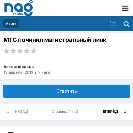
У нага
МТС починил магистральный линк
Автор:
mousus
15 апреля, 2013
в
У нага
Ответить
НАЗАД
Страница 1 из 2
ВПЕРЁД