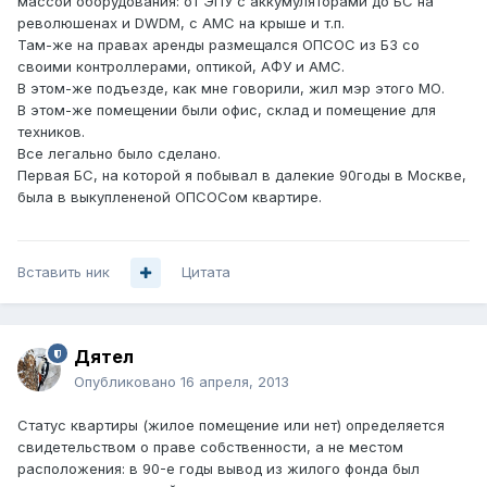
массой оборудования: от ЭПУ с аккумуляторами до БС на
революшенах и DWDM, с АМС на крыше и т.п.
Там-же на правах аренды размещался ОПСОС из Б3 со
своими контроллерами, оптикой, АФУ и АМС.
В этом-же подъезде, как мне говорили, жил мэр этого МО.
В этом-же помещении были офис, склад и помещение для
техников.
Все легально было сделано.
Первая БС, на которой я побывал в далекие 90годы в Москве,
была в выкуплененой ОПСОСом квартире.
Вставить ник
Цитата
Дятел
Опубликовано
16 апреля, 2013
Статус квартиры (жилое помещение или нет) определяется
свидетельством о праве собственности, а не местом
расположения: в 90-е годы вывод из жилого фонда был