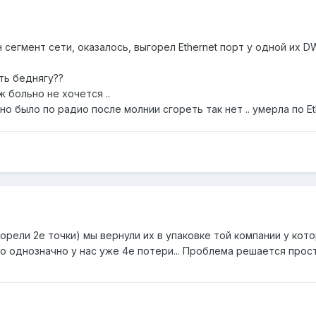
 сегмент сети, оказалось, выгорел Ethernet порт у одной их 
ть беднягу??
ж больно не хочется ..
о было по радио после молнии сгореть так нет .. умерла по Eth
горели 2е точки) мы вернули их в упаковке той компании у ко
то однозначно у нас уже 4е потери... Проблема решается прост