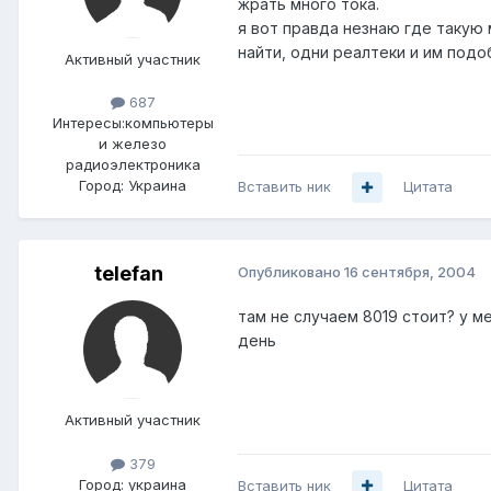
жрать много тока.
я вот правда незнаю где такую 
найти, одни реалтеки и им подо
Активный участник
687
Интересы:
компьютеры
и железо
радиоэлектроника
Город:
Украина
Вставить ник
Цитата
telefan
Опубликовано
16 сентября, 2004
там не случаем 8019 стоит? у м
день
Активный участник
379
Город:
украина
Вставить ник
Цитата