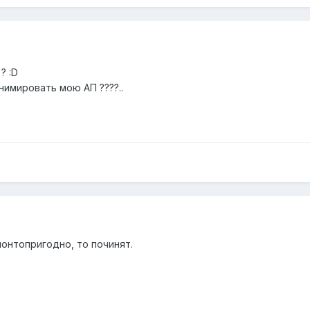
? :D
анимировать мою АП ????..
онтопригодно, то починят.