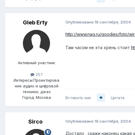
Gleb Erty
Опубликовано
16 сентября, 2004
http://www.nag.ru/goodies/foto/wi
Там часом не эта хрень стоит
h
Активный участник
257
Интересы:
Проектирова
ние аудио и цифровой
техники, джаз
Город:
Москва
Вставить ник
Цитата
Sirco
Опубликовано
16 сентября, 2004
Достало , скажи наконец какая у