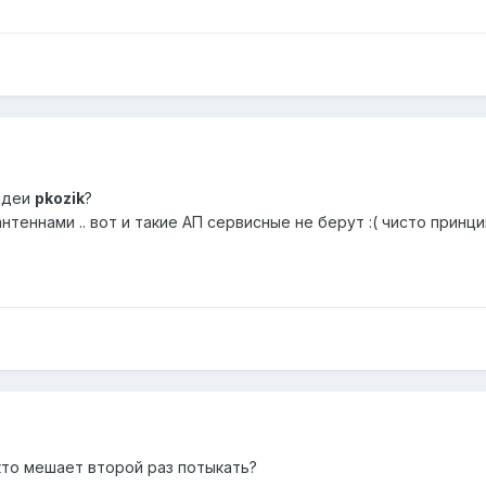
 идеи
pkozik
?
антеннами .. вот и такие АП сервисные не берут :( чисто принци
кто мешает второй раз потыкать?