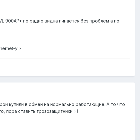
DWL 900AP+ по радио видна пинается без проблем а по
ernet-у :-
торой купили в обмен на нормально работающие. А то что
о, пора ставить грозозащитники :-)