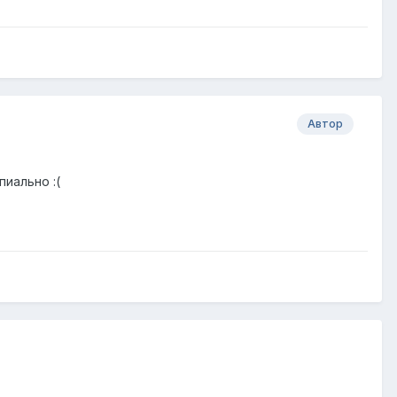
Автор
пиально :(