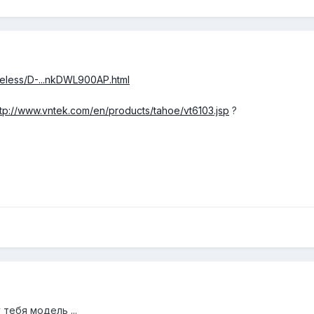
reless/D-...nkDWL900AP.html
ttp://www.vntek.com/en/products/tahoe/vt6103.jsp
?
 тебя модель ...