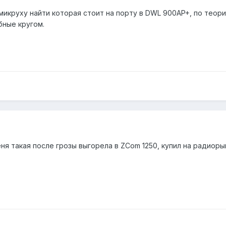
микруху найти которая стоит на порту в DWL 900AP+, по теории
бные кругом.
еня такая после грозы выгорела в ZCom 1250, купил на радиоры