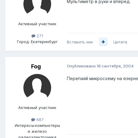
Мультиметр в руки и вперед.
Активный участник
271
Город:
Екатеринбург
Вставить ник
Цитата
Fog
Опубликовано
16 сентября, 2004
Перепаяй микросхему на езерне
Активный участник
687
Интересы:
компьютеры
и железо
радиоэлектроника