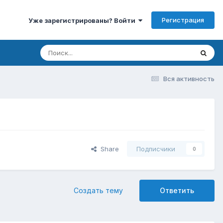
Регистрация
Уже зарегистрированы? Войти
Вся активность
Share
Подписчики
0
Создать тему
Ответить