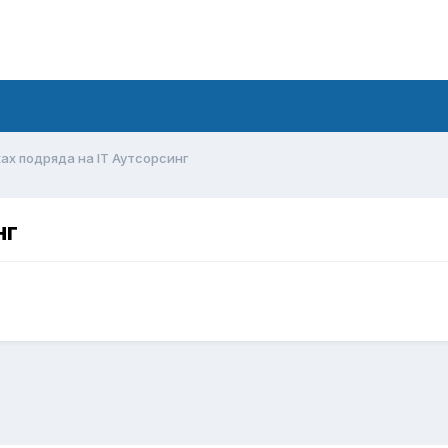
ках подряда на IT Аутсорсинг
нг