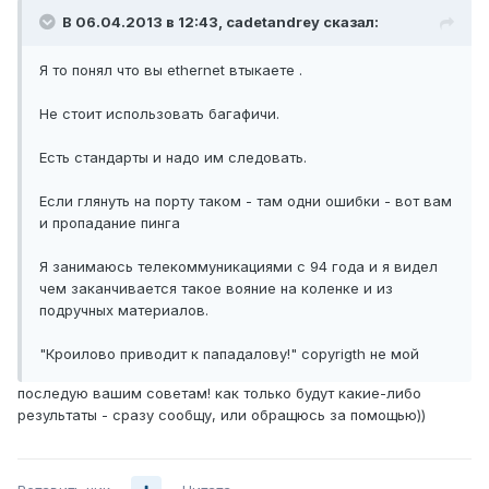
В 06.04.2013 в 12:43, cadetandrey сказал:
Я то понял что вы ethernet втыкаете .
Не стоит использовать багафичи.
Есть стандарты и надо им следовать.
Если глянуть на порту таком - там одни ошибки - вот вам
и пропадание пинга
Я занимаюсь телекоммуникациями с 94 года и я видел
чем заканчивается такое вояние на коленке и из
подручных материалов.
"Кроилово приводит к пападалову!" copyrigth не мой
последую вашим советам! как только будут какие-либо
результаты - сразу сообщу, или обращюсь за помощью))