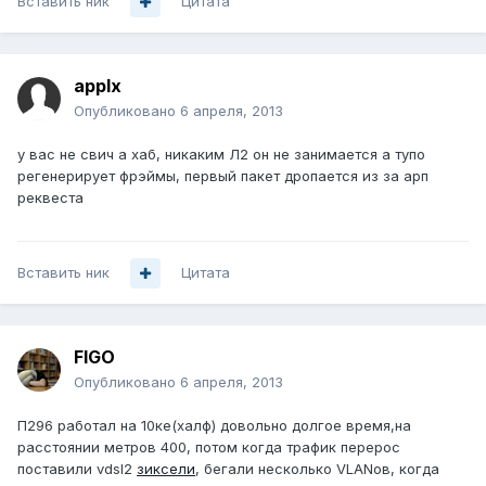
Вставить ник
Цитата
applx
Опубликовано
6 апреля, 2013
у вас не свич а хаб, никаким Л2 он не занимается а тупо
регенерирует фрэймы, первый пакет дропается из за арп
реквеста
Вставить ник
Цитата
FIGO
Опубликовано
6 апреля, 2013
П296 работал на 10ке(халф) довольно долгое время,на
расстоянии метров 400, потом когда трафик перерос
поставили vdsl2
зиксели
, бегали несколько VLANов, когда