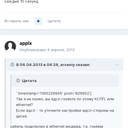
каждые 10 секунд.
Вставить ник
Цитата
applx
Опубликовано
6 апреля, 2013
В 06.04.2013 в 06:26, arseniy сказал:
Цитата
' timestamp='1365226945' post='826952']
Так я не понял, вы адсл гоняете по этому КСПП, или
ethernet?
Если адсл - то уточните настройки адсл-стороны на
циске.
кабель подключен в ethernet модема, т.е. гоняем