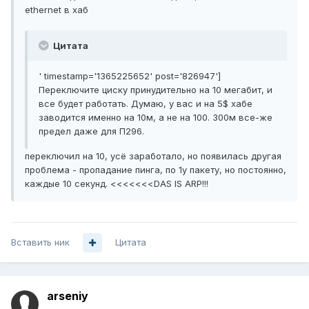
ethernet в хаб
Цитата
' timestamp='1365225652' post='826947']
Переключите циску принудительно на 10 мегабит, и
все будет работать. Думаю, у вас и на 5$ хабе
заводится именно на 10м, а не на 100. 300м все-же
предел даже для П296.
переключил на 10, усё заработало, но появилась другая
проблема - пропадание пинга, по 1у пакету, но постоянно,
каждые 10 секунд. <<<<<<<DAS IS ARP!!!
Вставить ник
Цитата
arseniy