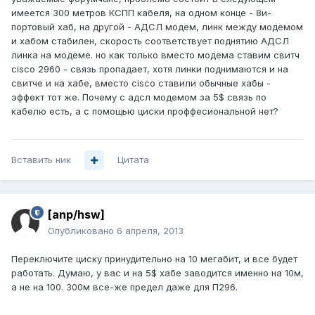
имеется 300 метров КСПП кабеля, на одном конце - 8и-
портовый хаб, на другой - АДСЛ модем, линк между модемом
и хабом стабилен, скорость соответствует поднятию АДСЛ
линка на модеме. но как только вместо модема ставим свитч
cisco 2960 - связь пропадает, хотя линки поднимаются и на
свитче и на хабе, вместо cisco ставили обычные хабы -
эффект тот же. Почему с адсл модемом за 5$ связь по
кабелю есть, а с помощью циски проффесиональной нет?
Вставить ник
Цитата
[anp/hsw]
Опубликовано
6 апреля, 2013
Переключите циску принудительно на 10 мегабит, и все будет
работать. Думаю, у вас и на 5$ хабе заводится именно на 10м,
а не на 100. 300м все-же предел даже для П296.