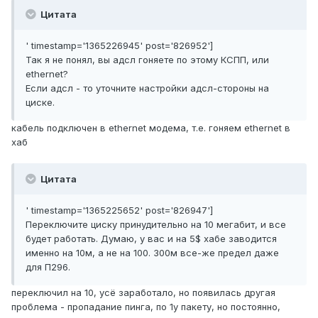
Цитата
' timestamp='1365226945' post='826952']
Так я не понял, вы адсл гоняете по этому КСПП, или
ethernet?
Если адсл - то уточните настройки адсл-стороны на
циске.
кабель подключен в ethernet модема, т.е. гоняем ethernet в
хаб
Цитата
' timestamp='1365225652' post='826947']
Переключите циску принудительно на 10 мегабит, и все
будет работать. Думаю, у вас и на 5$ хабе заводится
именно на 10м, а не на 100. 300м все-же предел даже
для П296.
переключил на 10, усё заработало, но появилась другая
проблема - пропадание пинга, по 1у пакету, но постоянно,