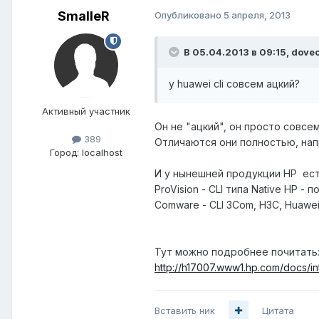
SmalleR
Опубликовано
5 апреля, 2013
В 05.04.2013 в 09:15, dovec
у huawei cli совсем ацкий?
Активный участник
Он не "ацкий", он просто совсем
389
Отличаются они полностью, напр
Город:
localhost
И у нынешней продукции HP есть
ProVision - CLI типа Native HP - 
Comware - CLI 3Com, H3C, Huawe
Тут можно подробнее почитать
http://h17007.www1.hp.com/docs/i
Вставить ник
Цитата