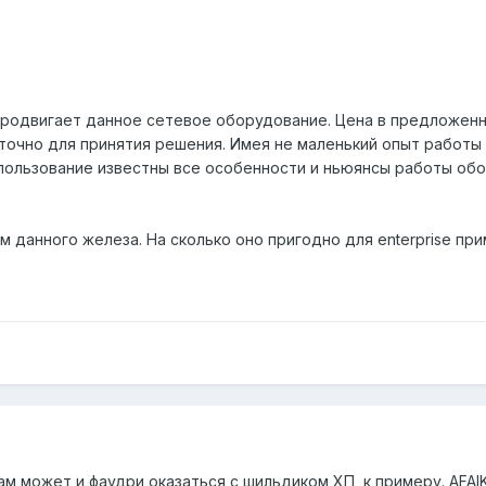
продвигает данное сетевое оборудование. Цена в предложенн
очно для принятия решения. Имея не маленький опыт работы с
пользование известны все особенности и ньюянсы работы обору
 данного железа. На сколько оно пригодно для enterprise пр
ам может и фаудри оказаться с шильдиком ХП, к примеру. AFAIK