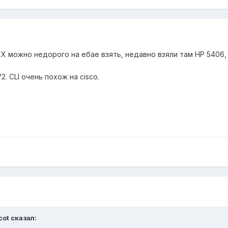
X можно недорого на ебае взять, недавно взяли там HP 5406, 
. CLI очень похож на cisco.
cot сказал: