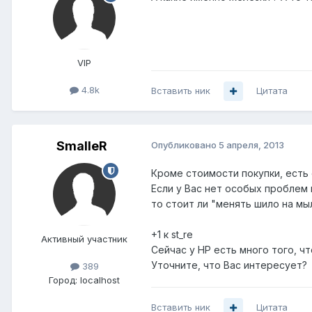
VIP
4.8k
Вставить ник
Цитата
SmalleR
Опубликовано
5 апреля, 2013
Кроме стоимости покупки, есть
Если у Вас нет особых проблем 
то стоит ли "менять шило на мы
+1 к st_re
Активный участник
Сейчас у HP есть много того, ч
Уточните, что Вас интересует?
389
Город:
localhost
Вставить ник
Цитата