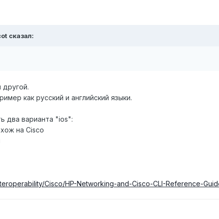
ot сказал:
 другой.
имер как русский и английский языки.
 два варианта "ios":
похож на Cisco
i
:
nteroperability/Cisco/HP-Networking-and-Cisco-CLI-Reference-Gui