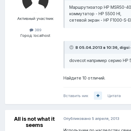
Маршрутизатор HP MSR50-40
коммутатор - HP 5500 HI,
Активный участник
сетевой экран - HP F1000-S-EI 
389
Город:
localhost
В 05.04.2013 в 10:36, digsi
dovecot например серию HP 5
Найдите 10 отличий.
Вставить ник
Цитата
All is not what it
Опубликовано
5 апреля, 2013
seems
Используем по наследству свичи