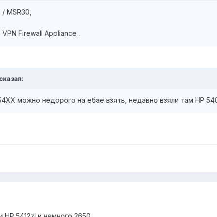
 / MSR30,
VPN Firewall Appliance .
 сказал:
4XX можно недорого на ебае взять, недавно взяли там HP 540
 HP 5412zl и немного 2650.