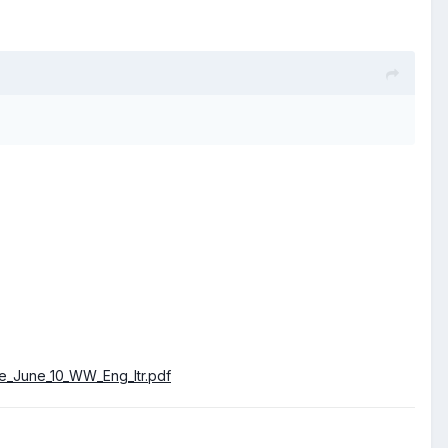
de_June_10_WW_Eng_ltr.pdf