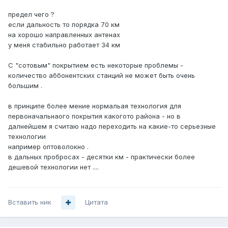
предел чего ?
если дальность то порядка 70 км
на хорошо направленных антенах
у меня стабильно работает 34 км
С "сотовым" покрытием есть некоторые проблемы -
количество аббонентских станций не может быть очень
большим .
в принципе более мение нормальая технология для
первоначальнаого покрытия какогото района - но в
далнейшем я считаю надо переходить на какие-то серьезные
технологии
например оптоволокно .
в дальных пробросах - десятки км - практически более
дешевой технологии нет ....
Вставить ник
Цитата