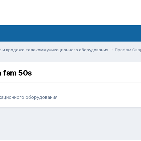
а и продажа телекоммуникационного оборудования
Профам Свар
 fsm 50s
кационного оборудования