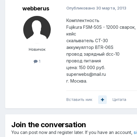
webberus
Опубликовано
30 марта, 2013
Комплектность
Fujikura FSM-50S - 12000 сварок,
кейс
скалыватель CT-30
аккумуялтор BTR-06S
Новичок
провод зарядный dcc-10
провод питания
1
цена: 150 000 руб.
superwebs@mail.ru
г. Москва.
Вставить ник
Цитата
Join the conversation
You can post now and register later. If you have an account,
s