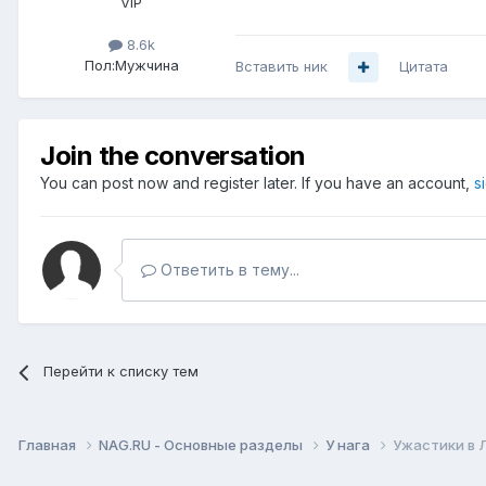
VIP
8.6k
Пол:
Мужчина
Вставить ник
Цитата
Join the conversation
You can post now and register later. If you have an account,
s
Ответить в тему...
Перейти к списку тем
Главная
NAG.RU - Основные разделы
У нага
Ужастики в 