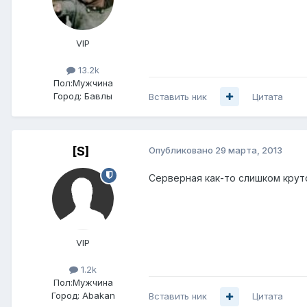
VIP
13.2k
Пол:
Мужчина
Город:
Бавлы
Вставить ник
Цитата
[S]
Опубликовано
29 марта, 2013
Серверная как-то слишком круто
VIP
1.2k
Пол:
Мужчина
Город:
Abakan
Вставить ник
Цитата