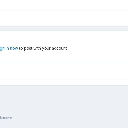
ign in now
to post with your account.
Ливане