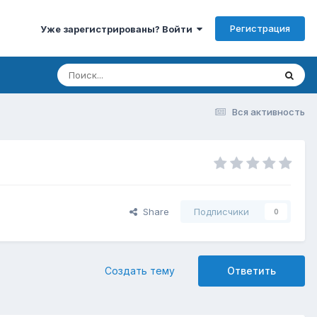
Регистрация
Уже зарегистрированы? Войти
Вся активность
Share
Подписчики
0
Создать тему
Ответить