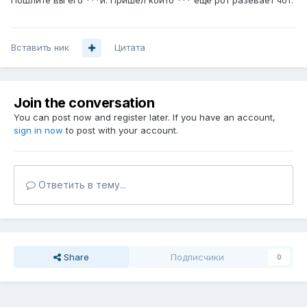
Пошлите вы его ***й. Пришел който *** еще рот разевает чот.
Вставить ник
Цитата
Join the conversation
You can post now and register later. If you have an account,
sign in now
to post with your account.
Ответить в тему...
Share
Подписчики
0