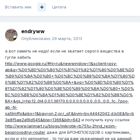
Вставить ник
Цитата
endryww
Опубликовано
29 марта, 2013
а вот хамить не надо! если не хватает серого вещества в
гугле забить
http://www.google.ru/#hl=ru&newwindow=1&sclient=psy-
ab&q=%D0%BD%D0%B0%D1%81%D1%82%D1%80%D0%BE%D0
%B9%D0%BA%D0%B0+%D0%BC%D0%B8%D0%BA%D1%80%D
0%BE%D1%82%D0%B8%D0%BA+&oq=%D0%BD%D0%B0%D1%
81%D1%82%D1%80%D0%BE%D0%B9%D0%BA%D0%B0+%D0%
BC%D0%B8%D0%BA%D1%80%D0%BE%D1%82%D0%B8%D0%
BA+&gs_l=hp.12..0l4.0.0.1.36170.0.0.0.0.0.0.0.0..0.0...0.0...1c..7.psy-
ab.-N-
sa5tmffo&pbx=1&bav=on.2,or.r_qf.&bvm=bv.44442042,d.bGE&fp=b
3e8f5ae2a16d545&biw=1366&bih=643
и получить кучу ссылок
http://www.lanmart.ru/blogs/mikrotik-rb751u-2hnd_rezim-
besprovodnyj-router
даже для БРОНЕПОЕЗДОВ с картинками,,
если и это непонятно , то тогда вам уважаемый не на данный