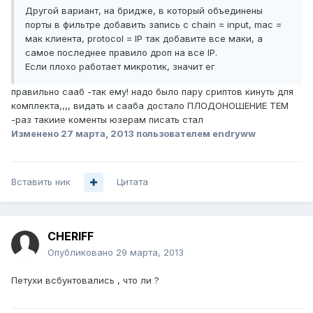
Другой вариант, на бридже, в который объединены
порты в фильтре добавить запись с chain = input, mac =
мак клиента, protocol = IP так добавите все маки, а
самое последнее правило дроп на все IP.
Если плохо работает микротик, значит ег
правильно сааб -так ему! надо было пару сриптов кинуть для
комплекта,,,, видать и сааба достало ПЛОДОНОШЕНИЕ ТЕМ
-раз такиие коменты юзерам писать стал
Изменено
27 марта, 2013
пользователем endryww
Вставить ник
Цитата
CHERIFF
Опубликовано
29 марта, 2013
Петухи всбунтовались , что ли ?