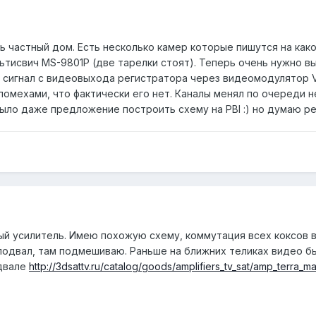
 частный дом. Есть несколько камер которые пишутся на какой
тисвич MS-9801P (две тарелки стоят). Теперь очень нужно в
 сигнал с видеовыхода регистратора через видеомодулятор V
 помехами, что фактически его нет. Каналы менял по очереди н
ыло даже предложение построить схему на PBI :) но думаю р
й усилитель. Имею похожую схему, коммутация всех коксов в
подвал, там подмешиваю. Раньше на ближних теликах видео бы
одвале
http://3dsattv.ru/catalog/goods/amplifiers_tv_sat/amp_terra_m