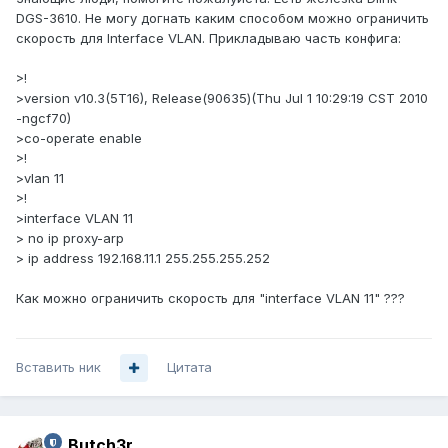
DGS-3610. Не могу догнать каким способом можно ограничить
скорость для Interface VLAN. Прикладываю часть конфига:
>!
>version v10.3(5T16), Release(90635)(Thu Jul 1 10:29:19 CST 2010
-ngcf70)
>co-operate enable
>!
>vlan 11
>!
>interface VLAN 11
> no ip proxy-arp
> ip address 192.168.11.1 255.255.255.252
Как можно ограничить скорость для "interface VLAN 11" ???
Вставить ник
Цитата
Butch3r