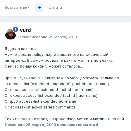
Вставить ник
Цитата
vurd
Опубликовано
25 марта, 2013
Я делал как-то...
Нужно делать policy-map и вешать его на физический
интерфейс. В самом роутмапе как-то матчить по влан-у.
Сейчас поищу конфиг, может осталось...
upd. А не, нихрена. Нельзя там по vlan-у матчить. Только по
ip access-list {extended | standard} { acl-id | acl-name }
Or mac access-list extended {acl-id | acl-name}
Or expert access-list extended {acl-id | acl-name}
Or ipv6 access-list extended acl-name
Or access-list acl-id series commands
Так что только изврат, навроде dscp метки и матчинга по ней.
Изменено
25 марта, 2013
пользователем vurd