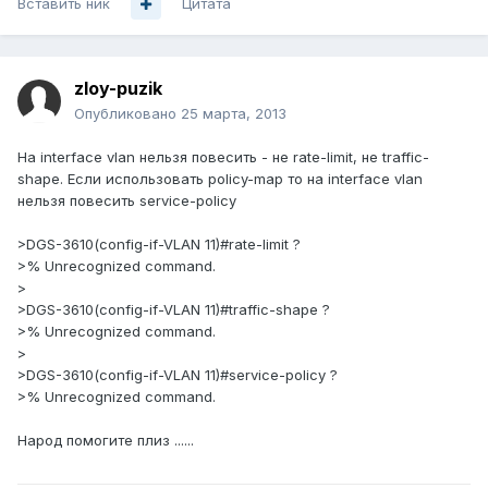
Вставить ник
Цитата
zloy-puzik
Опубликовано
25 марта, 2013
На interface vlan нельзя повесить - не rate-limit, не traffic-
shape. Если использовать policy-map то на interface vlan
нельзя повесить service-policy
>DGS-3610(config-if-VLAN 11)#rate-limit ?
>% Unrecognized command.
>
>DGS-3610(config-if-VLAN 11)#traffic-shape ?
>% Unrecognized command.
>
>DGS-3610(config-if-VLAN 11)#service-policy ?
>% Unrecognized command.
Народ помогите плиз ......