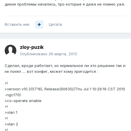
дикие проблемы начались, про которые я даже не помню уже.
Вставить ник
Цитата
zloy-puzik
Опубликовано
26 марта, 2013
Сделал, вроде работает, но нормальное ли это решение так и
не понял .... вот конфиг, может кому пригодится :
>!
>version v10.3(5T16), Release(90635)(Thu Jul 1 10:29:19 CST 2010
-ngcf70)
>co-operate enable
>!
>vlan 1
>!
>vlan 2
>!