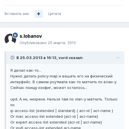
Вставить ник
Цитата
s.lobanov
Опубликовано
25 марта, 2013
В 25.03.2013 в 16:13, vurd сказал:
Я делал как-то...
Нужно делать policy-map и вешать его на физический
интерфейс. В самом роутмапе как-то матчить по влан-у.
Сейчас поищу конфиг, может осталось...
upd. А не, нихрена. Нельзя там по vlan-у матчить. Только
по
ip access-list {extended | standard} { acl-id | acl-name }
Or mac access-list extended {acl-id | acl-name}
Or expert access-list extended {acl-id | acl-name}
Or ipv6 access-list extended acl-name