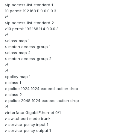
>ip access-list standard 1
10 permit 192.168.11.0 0.0.0.3
>!
>ip access-list standard 2
>10 permit 192.168.11.4 0.0.0.3
>!
>class-map 1
> match access-group 1
>class-map 2
> match access-group 2
>!
>!
>policy-map 1
> class 1
> police 1024 1024 exceed-action drop
> class 2
> police 2048 1024 exceed-action drop
>!
>interface GigabitEthernet 0/1
> switchport mode trunk
> service-policy input 1
> service-policy output 1