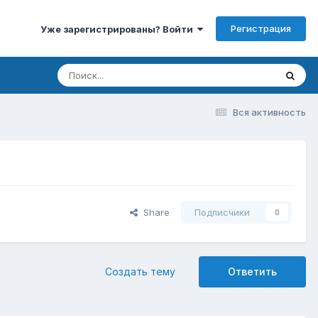
Регистрация
Уже зарегистрированы? Войти
Вся активность
Share
Подписчики
0
Создать тему
Ответить