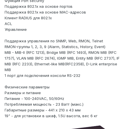
Функция Port security
Поддержка 802.1x на основе портов
Поддержка 802.1x на основе MAC-адресов
Клиент RADIUS для 802.1x
ACL
Управление
Поддержка управления по SNMP, Web, RMON, Telnet
RMON-группы 1, 2, 3, 9 (Alarm, Statistics, History, Event)
MIB - MIB-II (RFC 1213), Bridge MIB (RFC 1493), RMON MIB (RFC
1757), VLAN MIB (RFC 2674), IGMP MIB, Entity MIB (RFC 2737), IF
MIB (RFC 2233), Ethernet-like MIB(RFC2358), D-Link enterprise
MIB
1 порт для подключения консоли RS-232
Физические параметры
Размеры и питание
Питание - 100-240VAC, 50/60Hz
Потребляемая мощность - 23 Ватт (макс.)
Габаритные размеры - 441 х 210 х 43 мм
19" - для установки в шкаф, 1.5U высота, вес 6 кг