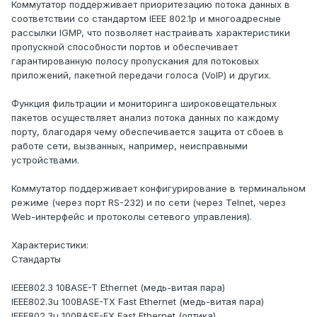
Коммутатор поддерживает приоритезацию потока данных в
соответствии со стандартом IEEE 802.1p и многоадресные
рассылки IGMP, что позволяет настраивать характеристики
пропускной способности портов и обеспечивает
гарантированную полосу пропускания для потоковых
приложений, пакетной передачи голоса (VoIP) и других.
Функция фильтрации и мониторинга широковещательных
пакетов осуществляет анализ потока данных по каждому
порту, благодаря чему обеспечивается защита от сбоев в
работе сети, вызванных, например, неисправными
устройствами.
Коммутатор поддерживает конфигурирование в терминальном
режиме (через порт RS-232) и по сети (через Telnet, через
Web-интерфейс и протоколы сетевого управления).
Характеристики:
Стандарты
IEEE802.3 10BASE-T Ethernet (медь-витая пара)
IEEE802.3u 100BASE-TX Fast Ethernet (медь-витая пара)
IEEE802.3u 100BASE-FX Fast Ethernet (оптика)