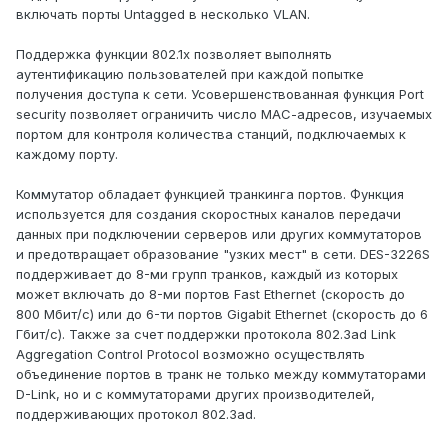
включать порты Untagged в несколько VLAN.
Поддержка функции 802.1x позволяет выполнять
аутентификацию пользователей при каждой попытке
получения доступа к сети. Усовершенствованная функция Port
security позволяет ограничить число МАС-адресов, изучаемых
портом для контроля количества станций, подключаемых к
каждому порту.
Коммутатор обладает функцией транкинга портов. Функция
используется для создания скоростных каналов передачи
данных при подключении серверов или других коммутаторов
и предотвращает образование "узких мест" в сети. DES-3226S
поддерживает до 8-ми групп транков, каждый из которых
может включать до 8-ми портов Fast Ethernet (скорость до
800 Мбит/с) или до 6-ти портов Gigabit Ethernet (скорость до 6
Гбит/с). Также за счет поддержки протокола 802.3ad Link
Aggregation Control Protocol возможно осуществлять
объединение портов в транк не только между коммутаторами
D-Link, но и с коммутаторами других производителей,
поддерживающих протокол 802.3ad.