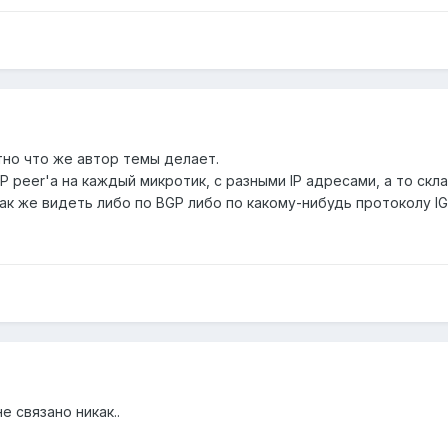
тно что же автор темы делает.
 peer'а на каждый микротик, с разными IP адресами, а то ск
к же видеть либо по BGP либо по какому-нибудь протоколу IG
е связано никак..