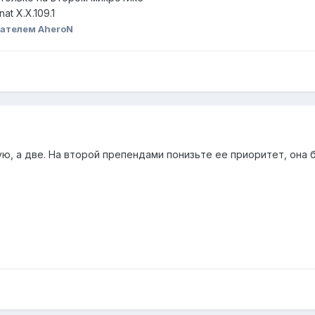
nat X.X.109.1
ателем AheroN
ю, а две. На второй препендами понизьте ее приоритет, она б