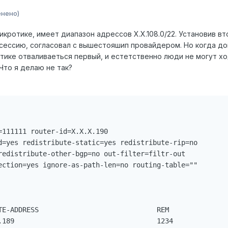
енено)
икротике, имеет диапазон адрессов Х.Х.108.0/22. Установив 
 сессию, согласовал с вышестояшип провайдером. Но когда до
ике отваливаеться первый, и естетственно люди не могут ходи
Что я делаю не так?
=111111 router-id=X.X.X.190 

d=yes redistribute-static=yes redistribute-rip=no 

redistribute-other-bgp=no out-filter=filtr-out 

ection=yes ignore-as-path-len=no routing-table=""

TE-ADDRESS                             REM

.189                                   1234
