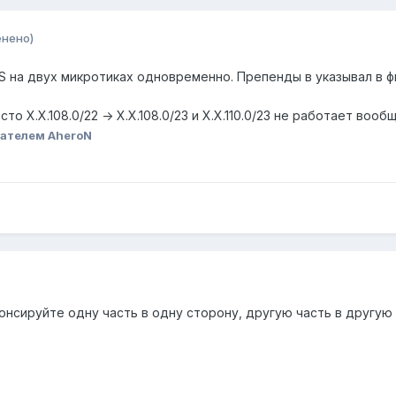
енено)
S на двух микротиках одновременно. Препенды в указывал в ф
о Х.Х.108.0/22 -> Х.Х.108.0/23 и Х.Х.110.0/23 не работает воо
ателем AheroN
онсируйте одну часть в одну сторону, другую часть в другую 