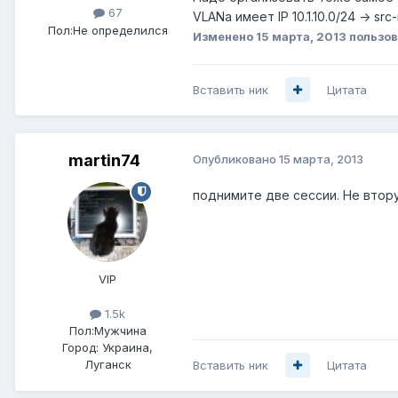
67
VLANa имеет IP 10.1.10.0/24 -> src-
Пол:
Не определился
Изменено
15 марта, 2013
пользов
Вставить ник
Цитата
martin74
Опубликовано
15 марта, 2013
поднимите две сессии. Не втору
VIP
1.5k
Пол:
Мужчина
Город:
Украина,
Луганск
Вставить ник
Цитата