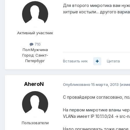
Для второго микротика вам нуж
хитрые костыли... другого вариа
Активный участник
710
Пол:
Мужчина
Город:
Санкт-
Петербург
Вставить ник
Цитата
AheroN
Опубликовано
15 марта, 2013
(изм
С провайдером согласовано, по
На первом микротике вланы чер
VLANa имеет IP 10.1.1.0/24 -> src-n
Пользователи
Надо организовать тоже самое 