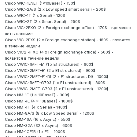
Cisco WIC-1ENET (1x10BaseT) - 150$
Cisco WIC-2A/S (2 x Low speed smart serial) - 200$
Cisco WIC-1T (1 x Serial) - 120$
Cisco WIC-2T (2 x Smart Serial) - 250$
Cisco VIC-2FXO (2 x Foreign exchange office) - 170$ - временно
нет в наличие
Cisco VIC-2FXS (2 x Foreign exchange station) - 180$ - появятся
в течение недели
Cisco VIC2-4FXO (4 x Foreign exchange office) - 500$ -
появится в течение недели
Cisco VWIC-1MFT-E1 (1 x E1 structured) - 600$
Cisco VWIC-2MFT-E1 (2 x E1 structured) - 900$
Cisco VWIC-2MFT-E1-DI (2 x E1 structured, DI) - 1000$
Cisco VWIC-1MFT-G703 (1 x E1 unstructured) - 800$
Cisco VWIC-2MFT-G703 (2 x E1 unstructured) - 1200$
Cisco NM-1E (1 x 10BaseT) - 300$
Cisco NM-4E (4 x 10BaseT) - 1600$
Cisco NM-4T (4 x Serial) - 1400$
Cisco NM-8A/S (8 x Low Speed Serial) - 1200$
Cisco NM-16A (16 x Async) - 550$
Cisco NM-32A (32 x Async) - 600$
Cisco NM-1CE1B (1 x E1) - 1000$