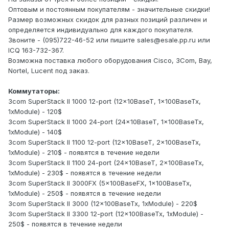
Оптовым и постоянным покупателям - значительные скидки!
Размер возможных скидок для разных позиций различен и
определяется индивидуально для каждого покупателя.
Звоните - (095)722-46-52 или пишите sales@esale.pp.ru или
ICQ 163-732-367.
Возможна поставка любого оборудования Cisco, 3Com, Bay,
Nortel, Lucent под заказ.
Коммутаторы:
3com SuperStack II 1000 12-port (12x10BaseT, 1x100BaseTx,
1xModule) - 120$
3com SuperStack II 1000 24-port (24x10BaseT, 1x100BaseTx,
1xModule) - 140$
3com SuperStack II 1100 12-port (12x10BaseT, 2x100BaseTx,
1xModule) - 210$ - появятся в течение недели
3com SuperStack II 1100 24-port (24x10BaseT, 2x100BaseTx,
1xModule) - 230$ - появятся в течение недели
3com SuperStack II 3000FX (5x100BaseFX, 1x100BaseTx,
1xModule) - 250$ - появятся в течение недели
3com SuperStack II 3000 (12x100BaseTx, 1xModule) - 220$
3com SuperStack II 3300 12-port (12x100BaseTx, 1xModule) -
250$ - появятся в течение недели