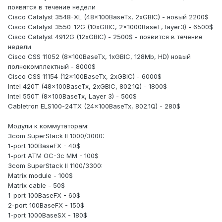
появятся в течение недели
Cisco Catalyst 3548-XL (48x100BaseTx, 2xGBIC) - новый 2200$
Cisco Catalyst 3550-12G (10xGBIC, 2x1000BaseT, layer3) - 6500$
Cisco Catalyst 4912G (12xGBIC) - 2500$ - появится в течение
недели
Cisco CSS 11052 (8x100BaseTx, 1xGBIC, 128Mb, HD) новый
полнокомплектный - 8000$
Cisco CSS 11154 (12x100BaseTx, 2xGBIC) - 6000$
Intel 420T (48x100BaseTx, 2xGBIC, 802.1Q) - 1800$
Intel 550T (8x100BaseTx, Layer 3) - 500$
Cabletron ELS100-24TX (24x100BaseTx, 802.1Q) - 280$
Модули к коммутаторам:
3com SuperStack II 1000/3000:
1-port 100BaseFX - 40$
1-port ATM OC-3c MM - 100$
3com SuperStack II 1100/3300:
Matrix module - 100$
Matrix cable - 50$
1-port 100BaseFX - 60$
2-port 100BaseFX - 150$
1-port 1000BaseSX - 180$