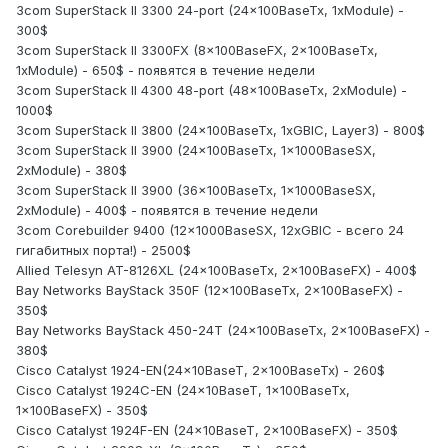
3com SuperStack II 3300 24-port (24x100BaseTx, 1xModule) -
300$
3com SuperStack II 3300FX (8x100BaseFX, 2x100BaseTx,
1xModule) - 650$ - появятся в течение недели
3com SuperStack II 4300 48-port (48x100BaseTx, 2xModule) -
1000$
3com SuperStack II 3800 (24x100BaseTx, 1xGBIC, Layer3) - 800$
3com SuperStack II 3900 (24x100BaseTx, 1x1000BaseSX,
2xModule) - 380$
3com SuperStack II 3900 (36x100BaseTx, 1x1000BaseSX,
2xModule) - 400$ - появятся в течение недели
3com Corebuilder 9400 (12x1000BaseSX, 12xGBIC - всего 24
гигабитных порта!) - 2500$
Allied Telesyn AT-8126XL (24x100BaseTx, 2x100BaseFX) - 400$
Bay Networks BayStack 350F (12x100BaseTx, 2x100BaseFX) -
350$
Bay Networks BayStack 450-24T (24x100BaseTx, 2x100BaseFX) -
380$
Cisco Catalyst 1924-EN(24x10BaseT, 2x100BaseTx) - 260$
Cisco Catalyst 1924C-EN (24x10BaseT, 1x100BaseTx,
1x100BaseFX) - 350$
Cisco Catalyst 1924F-EN (24x10BaseT, 2x100BaseFX) - 350$