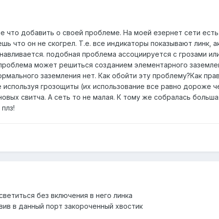
е что добавить о своей проблеме. На моей езернет сети есть 
ь что он не скогрел. Т.е. все индикаторы показывают линк, ак
анавливается. подобная проблема ассоциируется с грозами ил
 проблема может решиться созданием элементарного заземления
мального заземления нет. Как обойти эту проблему?Как прави
е используя грозощиты (их использование все равно дороже 
овых свитча. А сеть то не малая. К тому же собралась больш
 плз!
светиться без включения в него линка
ив в данный порт закороченный хвостик