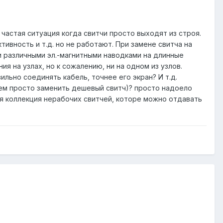
частая ситуация когда свитчи просто выходят из строя.
тивность и т.д. но не работают. При замене свитча на
и различными эл.-магнитными наводками на длинные
 на узлах, но к сожалению, ни на одном из узлов.
льно соединять кабель, точнее его экран? И т.д.
чем просто заменить дешевый свитч)? просто надоело
ая коллекция нерабочих свитчей, которе можно отдавать