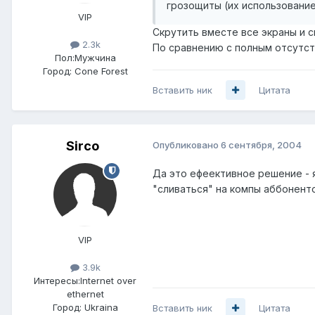
грозощиты (их использовани
VIP
Скрутить вместе все экраны и с
2.3k
По сравнению с полным отсутст
Пол:
Мужчина
Город:
Cone Forest
Вставить ник
Цитата
Sirco
Опубликовано
6 сентября, 2004
Да это ефеективное решение - 
"сливаться" на компы аббонентов 
VIP
3.9k
Интересы:
Internet over
ethernet
Город:
Ukraina
Вставить ник
Цитата