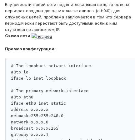
Внутри хостинговой сети поднята локальная сеть, то есть на
серверах созданы дополнительные алиасы (eth0:0), для
служебных целей, проблема заключается в том что сервера
периодически перестают быть доступными если к ним
стучаться по локальным IP.
Схема сети
Пример конфигурации:
# The loopback network interface

auto lo

iface lo inet loopback

# The primary network interface

auto eth0

iface eth0 inet static

address x.x.x.x

netmask 255.255.248.0

network x.x.x.0

broadcast x.x.x.255

gateway x.x.x.1
