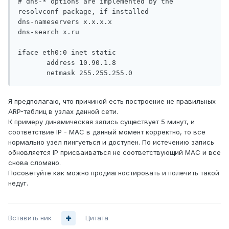
# dns-* options are implemented by the 
resolvconf package, if installed

dns-nameservers x.x.x.x

dns-search x.ru

iface eth0:0 inet static

       address 10.90.1.8

       netmask 255.255.255.0 
Я предполагаю, что причиной есть построение не правильных
ARP-таблиц в узлах данной сети.
К примеру динамическая запись существует 5 минут, и
соответствие IP - MAC в данный момент корректно, то все
нормально узел пингуеться и доступен. По истечению запись
обновляется IP присваиваться не соответствующий MAC и все
снова сломано.
Посоветуйте как можно продиагностировать и полечить такой
недуг.
Вставить ник
Цитата