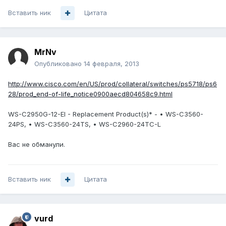
Вставить ник
Цитата
MrNv
Опубликовано
14 февраля, 2013
http://www.cisco.com/en/US/prod/collateral/switches/ps5718/ps6
28/prod_end-of-life_notice0900aecd804658c9.html
WS-C2950G-12-EI - Replacement Product(s)* - • WS-C3560-
24PS, • WS-C3560-24TS, • WS-C2960-24TC-L
Вас не обманули.
Вставить ник
Цитата
vurd