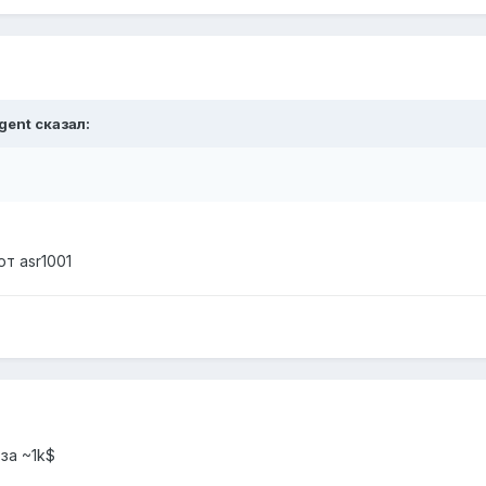
gent сказал:
ют asr1001
за ~1k$