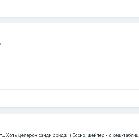
?
... Хоть целерон сэнди бридж :) Ессно, шейпер - с хеш-таблиц