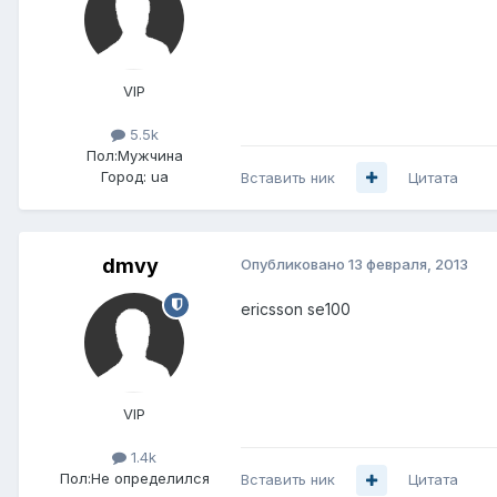
VIP
5.5k
Пол:
Мужчина
Город:
ua
Вставить ник
Цитата
dmvy
Опубликовано
13 февраля, 2013
ericsson se100
VIP
1.4k
Пол:
Не определился
Вставить ник
Цитата