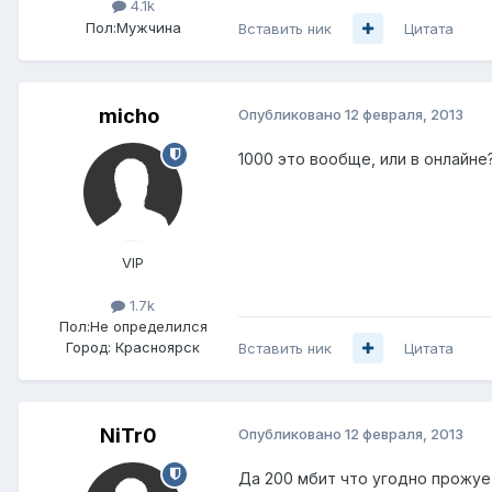
4.1k
Пол:
Мужчина
Вставить ник
Цитата
micho
Опубликовано
12 февраля, 2013
1000 это вообще, или в онлайне
VIP
1.7k
Пол:
Не определился
Город:
Красноярск
Вставить ник
Цитата
NiTr0
Опубликовано
12 февраля, 2013
Да 200 мбит что угодно прожует