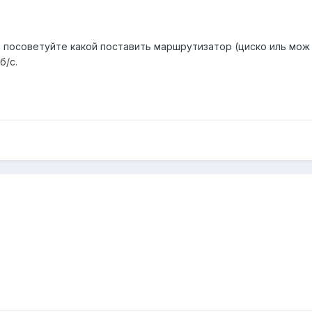
посоветуйте какой поставить маршрутизатор (циско иль мож П
б/с.