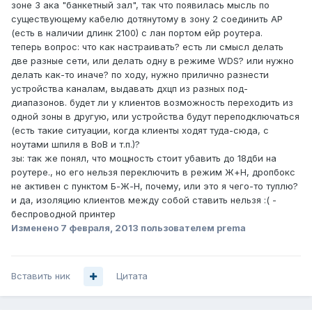
зоне 3 ака "банкетный зал", так что появилась мысль по
существующему кабелю дотянутому в зону 2 соединить АР
(есть в наличии длинк 2100) с лан портом ейр роутера.
теперь вопрос: что как настраивать? есть ли смысл делать
две разные сети, или делать одну в режиме WDS? или нужно
делать как-то иначе? по ходу, нужно прилично разнести
устройства каналам, выдавать дхцп из разных под-
диапазонов. будет ли у клиентов возможность переходить из
одной зоны в другую, или устройства будут переподключаться
(есть такие ситуации, когда клиенты ходят туда-сюда, с
ноутами шпиля в ВоВ и т.п.)?
зы: так же понял, что мощность стоит убавить до 18дби на
роутере., но его нельзя переключить в режим Ж+Н, дропбокс
не активен с пунктом Б-Ж-Н, почему, или это я чего-то туплю?
и да, изоляцию клиентов между собой ставить нельзя :( -
беспроводной принтер
Изменено
7 февраля, 2013
пользователем prema
Вставить ник
Цитата