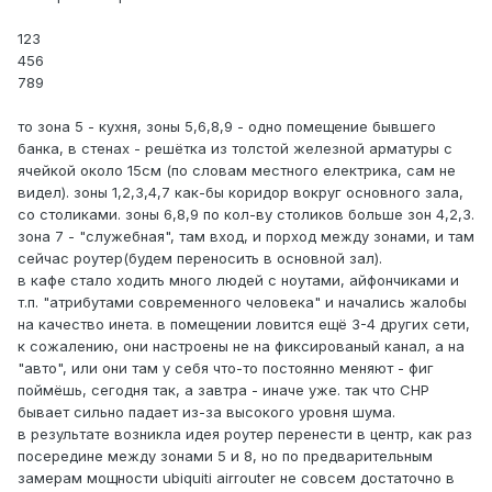
123
456
789
то зона 5 - кухня, зоны 5,6,8,9 - одно помещение бывшего
банка, в стенах - решётка из толстой железной арматуры с
ячейкой около 15см (по словам местного електрика, сам не
видел). зоны 1,2,3,4,7 как-бы коридор вокруг основного зала,
со столиками. зоны 6,8,9 по кол-ву столиков больше зон 4,2,3.
зона 7 - "служебная", там вход, и порход между зонами, и там
сейчас роутер(будем переносить в основной зал).
в кафе стало ходить много людей с ноутами, айфончиками и
т.п. "атрибутами современного человека" и начались жалобы
на качество инета. в помещении ловится ещё 3-4 других сети,
к сожалению, они настроены не на фиксированый канал, а на
"авто", или они там у себя что-то постоянно меняют - фиг
поймёшь, сегодня так, а завтра - иначе уже. так что СНР
бывает сильно падает из-за высокого уровня шума.
в результате возникла идея роутер перенести в центр, как раз
посередине между зонами 5 и 8, но по предварительным
замерам мощности ubiquiti airrouter не совсем достаточно в