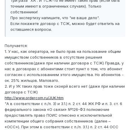
Три раза "ХА". И ТСЖ-то не имеет таких прав (если быть
точным имеют в ограниченных случаях). Только
собственники!
Про экспертизу напишите, что "не ваше дело".
Если покажете договор с ТСЖ, можно будет ответить на
оставшиеся вопросы.
Получается:
1. У нас, как оператора, не было прав на пользование общим
имуществом собственников в отсутствие решения
собственников(даже при наличии договора с ТСЖ) Правда, у
нас в договорах с абонентами стоит пункт о том, что абонент
согласен с использованием этого имущества. Но абонентов -
ок. 25% жильцов. Маловато.
2. И у УК таких прав тоже скоерй всего нет (даже при наличии
договора с ТСЖ)
http://www.ordercom.ru/JUK.htm
"А в соответствии с п./п. 3) и 3.1.) п. 2 ст. 44 ЖК РФ и п. 3. ст. 6
федерального закона «О связи» №126-ФЗ полномочие
предоставлять право ПОИС отнесено к исключительной
компетенции общего собрания собственников (далее –
«ОСС»). При этом в соответствии с п./п. 3.1.) п. 2 ст. 44 ОСС