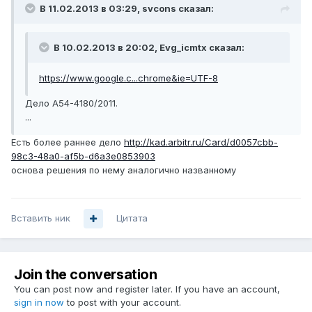
В 11.02.2013 в 03:29, svcons сказал:
В 10.02.2013 в 20:02, Evg_icmtx сказал:
https://www.google.c...chrome&ie=UTF-8
Дело А54-4180/2011.
...
Есть более раннее дело
http://kad.arbitr.ru/Card/d0057cbb-
98c3-48a0-af5b-d6a3e0853903
основа решения по нему аналогично названному
Вставить ник
Цитата
Join the conversation
You can post now and register later. If you have an account,
sign in now
to post with your account.