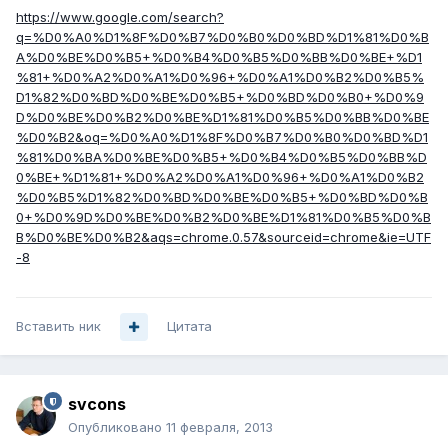
https://www.google.com/search?
q=%D0%A0%D1%8F%D0%B7%D0%B0%D0%BD%D1%81%D0%B
A%D0%BE%D0%B5+%D0%B4%D0%B5%D0%BB%D0%BE+%D1
%81+%D0%A2%D0%A1%D0%96+%D0%A1%D0%B2%D0%B5%
D1%82%D0%BD%D0%BE%D0%B5+%D0%BD%D0%B0+%D0%9
D%D0%BE%D0%B2%D0%BE%D1%81%D0%B5%D0%BB%D0%BE
%D0%B2&oq=%D0%A0%D1%8F%D0%B7%D0%B0%D0%BD%D1
%81%D0%BA%D0%BE%D0%B5+%D0%B4%D0%B5%D0%BB%D
0%BE+%D1%81+%D0%A2%D0%A1%D0%96+%D0%A1%D0%B2
%D0%B5%D1%82%D0%BD%D0%BE%D0%B5+%D0%BD%D0%B
0+%D0%9D%D0%BE%D0%B2%D0%BE%D1%81%D0%B5%D0%B
B%D0%BE%D0%B2&aqs=chrome.0.57&sourceid=chrome&ie=UTF
-8
Вставить ник
Цитата
svcons
Опубликовано
11 февраля, 2013